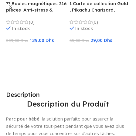
?? Boules magnétiques 216
1 Carte de collection Gold
1
pièces  Anti-stress &
, Pikachu Charizard,
F
Créatif
Vmax, GX, EX, Métal
é
(0)
(0)
f
In stock
In stock
139,00
Dhs
29,00
Dhs
309,00
Dhs
55,00
Dhs
1
Ajouter Au Panier
Choix Des Options
Description
Description du Produit
Parc pour bébé
, la solution parfaite pour assurer la
sécurité de votre tout-petit pendant que vous avez plus
de temps pour vous concentrer sur d’autres tâches.