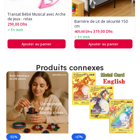
Transat Bébé Musical avec Arche
de Jeux - relax
Barrière de Lit de sécurité 150
290,00
Dhs
cm
✓ En stock
319,00
Dhs
409,00
Dhs
✓ En stock
Ajouter au panier
Ajouter au panier
Produits connexes
-55%
-47%