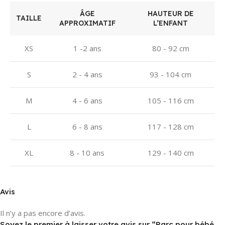
ÂGE
HAUTEUR DE
TAILLE
APPROXIMATIF
L’ENFANT
XS
1 -2 ans
80 - 92 cm
S
2 - 4 ans
93 - 104 cm
M
4 - 6 ans
105 - 116 cm
L
6 - 8 ans
117 - 128 cm
XL
8 - 10 ans
129 - 140 cm
Avis
Il n’y a pas encore d’avis.
Soyez le premier à laisser votre avis sur “Parc pour bébé