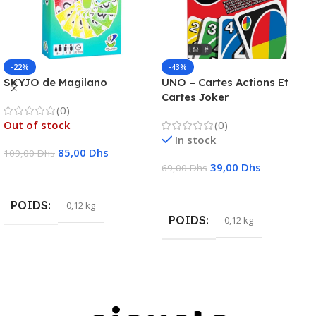
-22%
-43%
SKYJO de Magilano
UNO – Cartes Actions Et
Cartes Joker
(0)
Out of stock
(0)
In stock
85,00
Dhs
109,00
Dhs
39,00
Dhs
69,00
Dhs
Lire La Suite
Ajouter Au Panier
POIDS
0,12 kg
POIDS
0,12 kg