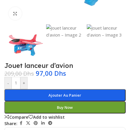
Click to enlarge
Jouet lanceur d’avion
97,00
Dhs
209,00
Dhs
-
+
Ajouter Au Panier
Buy Now
Compare
Add to wishlist
Share: