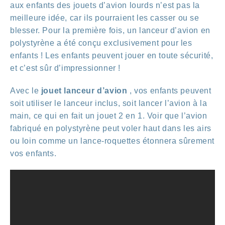
aux enfants des jouets d’avion lourds n’est pas la
meilleure idée, car ils pourraient les casser ou se
blesser. Pour la première fois, un lanceur d’avion en
polystyrène a été conçu exclusivement pour les
enfants ! Les enfants peuvent jouer en toute sécurité,
et c’est sûr d’impressionner !
Avec le
jouet lanceur d’avion
, vos enfants peuvent
soit utiliser le lanceur inclus, soit lancer l’avion à la
main, ce qui en fait un jouet 2 en 1. Voir que l’avion
fabriqué en polystyrène peut voler haut dans les airs
ou loin comme un lance-roquettes étonnera sûrement
vos enfants.