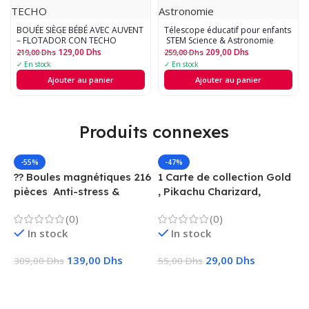
BOUÉE SIÈGE BÉBÉ AVEC AUVENT
Télescope éducatif pour enfants
– FLOTADOR CON TECHO
 STEM Science & Astronomie
129,00
Dhs
209,00
Dhs
219,00
Dhs
259,00
Dhs
✓ En stock
✓ En stock
Ajouter au panier
Ajouter au panier
Produits connexes
-55%
-47%
?? Boules magnétiques 216
1 Carte de collection Gold
pièces  Anti-stress &
, Pikachu Charizard,
Créatif
Vmax, GX, EX, Métal
(0)
(0)
In stock
In stock
139,00
Dhs
29,00
Dhs
309,00
Dhs
55,00
Dhs
Ajouter Au Panier
Choix Des Options
1