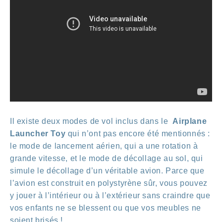
Il existe deux modes de vol inclus dans le
Airplane
Launcher Toy
qui n’ont pas encore été mentionnés :
le mode de lancement aérien, qui a une rotation à
grande vitesse, et le mode de décollage au sol, qui
simule le décollage d’un véritable avion. Parce que
l’avion est construit en polystyrène sûr, vous pouvez
y jouer à l’intérieur ou à l’extérieur sans craindre que
vos enfants ne se blessent ou que vos meubles ne
soient brisés !