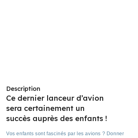
F
é
f
1
Description
Ce dernier lanceur d’avion
sera certainement un
succès auprès des enfants !
Vos enfants sont fascinés par les avions ? Donner