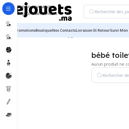
Skip to navigation
Skip to main content
Promotions
Boutique
Nos Contacts
Livraison Et Retour
Suivi Mon 
Accueil
/
bébé toilette & hygiène
bébé toile
Aucun produit ne c