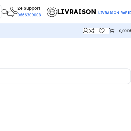
24 Support
LIVRAISON
LIVRAISON RAPI
0666309008
0,00
D