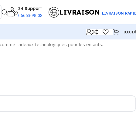
24 Support
LIVRAISON
LIVRAISON RAPI
0666309008
0,00
D
s comme cadeaux technologiques pour les enfants.