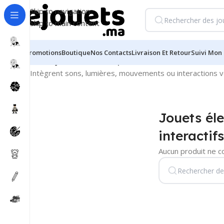
Skip to navigation
Skip to main content
Promotions
Boutique
Nos Contacts
Livraison Et Retour
Suivi Mon 
Accueil
/
Jouets électroniques, interactifs
Intègrent sons, lumières, mouvements ou interactions v
Jouets éle
interactifs
Aucun produit ne c