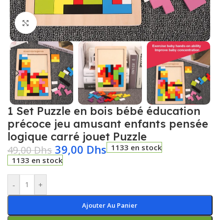
Click to enlarge
1 Set Puzzle en bois bébé éducation
précoce jeu amusant enfants pensée
logique carré jouet Puzzle
39,00
Dhs
1133 en stock
49,00
Dhs
1133 en stock
-
+
Ajouter Au Panier