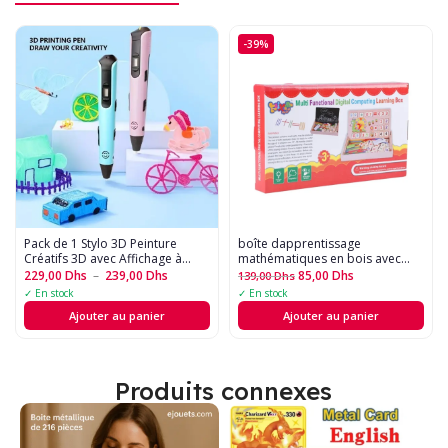
-39%
Pack de 1 Stylo 3D Peinture
boîte dapprentissage
Créatifs 3D avec Affichage à
mathématiques en bois avec
Cristaux Liquides, Alimentés par
tableau noir
229,00
Dhs
–
239,00
Dhs
85,00
Dhs
139,00
Dhs
USB
✓ En stock
✓ En stock
Ajouter au panier
Ajouter au panier
Produits connexes