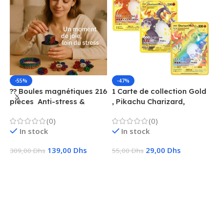
-55%
-47%
?? Boules magnétiques 216
1 Carte de collection Gold
1
pièces  Anti-stress &
, Pikachu Charizard,
F
Créatif
Vmax, GX, EX, Métal
é
(0)
(0)
f
In stock
In stock
139,00
Dhs
29,00
Dhs
309,00
Dhs
55,00
Dhs
1
Ajouter Au Panier
Choix Des Options