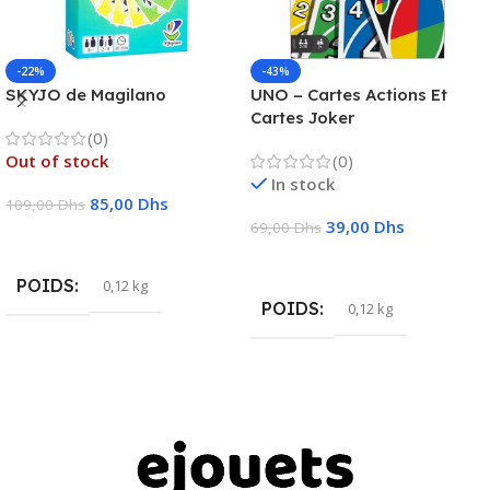
-22%
-43%
SKYJO de Magilano
UNO – Cartes Actions Et
Cartes Joker
(0)
Out of stock
(0)
In stock
85,00
Dhs
109,00
Dhs
39,00
Dhs
69,00
Dhs
Lire La Suite
Ajouter Au Panier
POIDS
0,12 kg
POIDS
0,12 kg