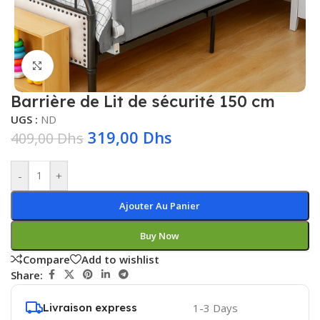
Click to enlarge
Barrière de Lit de sécurité 150 cm
UGS :
ND
319,00
Dhs
409,00
Dhs
-
+
Ajouter Au Panier
Buy Now
Compare
Add to wishlist
Share:
Livraison express
1-3 Days