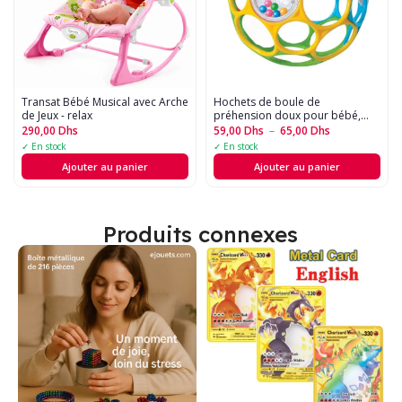
Transat Bébé Musical avec Arche
Hochets de boule de
de Jeux - relax
préhension doux pour bébé,
avec cloche, jouet sensoriel
290,00
Dhs
59,00
Dhs
–
65,00
Dhs
éducatif
✓ En stock
✓ En stock
Ajouter au panier
Ajouter au panier
Produits connexes