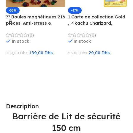
-55%
-47%
?? Boules magnétiques 216
1 Carte de collection Gold
1
pièces  Anti-stress &
, Pikachu Charizard,
F
Créatif
Vmax, GX, EX, Métal
é
(0)
(0)
f
In stock
In stock
139,00
Dhs
29,00
Dhs
309,00
Dhs
55,00
Dhs
1
Ajouter Au Panier
Choix Des Options
Description
Barrière de Lit de sécurité
150 cm