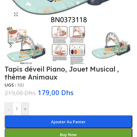
Click to enlarge
Tapis déveil Piano, Jouet Musical ,
thème Animaux
UGS :
ND
179,00
Dhs
219,00
Dhs
-
+
Ajouter Au Panier
Buy Now