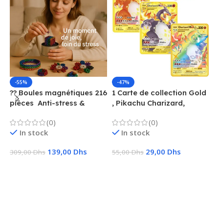
-55%
-47%
?? Boules magnétiques 216
1 Carte de collection Gold
1
pièces  Anti-stress &
, Pikachu Charizard,
F
Créatif
Vmax, GX, EX, Métal
é
(0)
(0)
f
In stock
In stock
139,00
Dhs
29,00
Dhs
309,00
Dhs
55,00
Dhs
1
Ajouter Au Panier
Choix Des Options