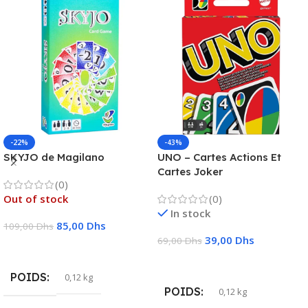
-22%
-43%
SKYJO de Magilano
UNO – Cartes Actions Et
Cartes Joker
(0)
Out of stock
(0)
In stock
85,00
Dhs
109,00
Dhs
39,00
Dhs
69,00
Dhs
Lire La Suite
Ajouter Au Panier
POIDS
0,12 kg
POIDS
0,12 kg