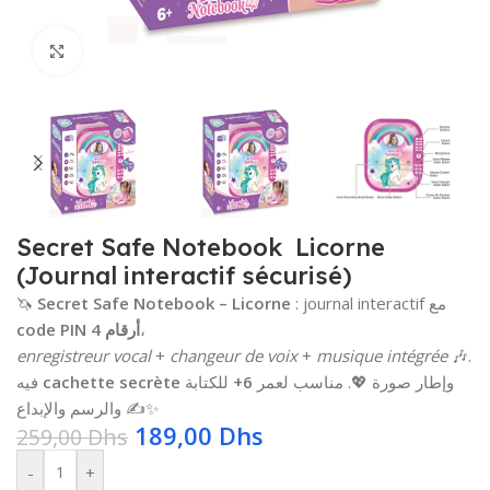
Click to enlarge
Secret Safe Notebook  Licorne
(Journal interactif sécurisé)
🦄
Secret Safe Notebook – Licorne
: journal interactif مع
code PIN 4 أرقام
،
enregistreur vocal
+
changeur de voix
+
musique intégrée
🎶.
فيه
cachette secrète
للكتابة
6+
وإطار صورة 💖. مناسب لعمر
والرسم والإبداع ✍️✨
189,00
Dhs
259,00
Dhs
-
+