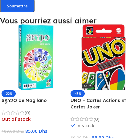
Vous pourriez aussi aimer
-22%
-43%
SKYJO de Magilano
UNO – Cartes Actions Et
Cartes Joker
(0)
Out of stock
(0)
In stock
85,00
Dhs
109,00
Dhs
39,00
Dhs
69,00
Dhs