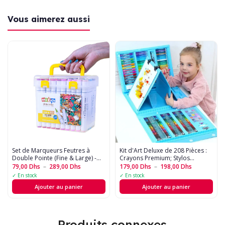
Vous aimerez aussi
Set de Marqueurs Feutres à
Kit d'Art Deluxe de 208 Pièces :
Double Pointe (Fine & Large) -
Crayons Premium; Stylos
Idéal Art, Dessin et Calligraphie
Aquarelle pour Dessin, Peinture;
79,00
Dhs
–
289,00
Dhs
179,00
Dhs
–
198,00
Dhs
?????
Projets Créatifs
✓ En stock
✓ En stock
Ajouter au panier
Ajouter au panier
Produits connexes