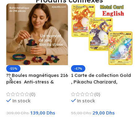
-55%
-47%
?? Boules magnétiques 216
1 Carte de collection Gold
1
pièces  Anti-stress &
, Pikachu Charizard,
F
Créatif
Vmax, GX, EX, Métal
é
(0)
(0)
f
In stock
In stock
139,00
Dhs
29,00
Dhs
309,00
Dhs
55,00
Dhs
1
Ajouter Au Panier
Choix Des Options