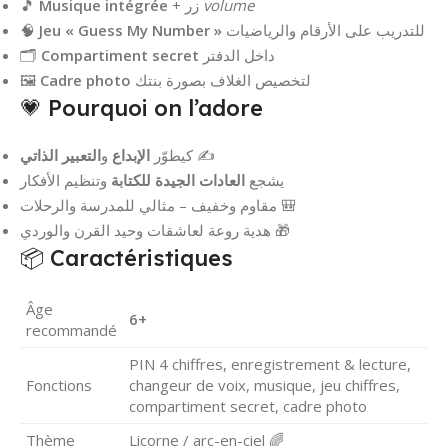
🎵
Musique intégrée
+ زر
volume
🧠
Jeu « Guess My Number »
للتدريب على الأرقام والرياضيات
🗂️
Compartiment secret
داخل الدفتر
🖼️
Cadre photo
لتخصيص الغلاف بصورة بنتك
💗 Pourquoi on l’adore
التعبير الذاتي
و
الإبداع
كيطوّر
✍️
يشجع
العادات الجيدة للكتابة
وتنظيم الأفكار
مقاوم وخفيف – مثالي للمدرسة والرحلات 🎒
هدية روعة لعاشقات وحيد القرن والوردي 🎁
📦 Caractéristiques
Âge
6+
recommandé
PIN 4 chiffres, enregistrement & lecture,
Fonctions
changeur de voix, musique, jeu chiffres,
compartiment secret, cadre photo
Thème
Licorne / arc-en-ciel 🌈