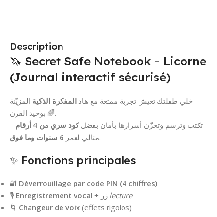
Description
🦄 Secret Safe Notebook – Licorne
(Journal interactif sécurisé)
خلي طفلتك تعيش تجربة ممتعة مع هاد
المفكرة الذكية
المزيّنة
بوحيد القرن 🌈.
–
كود سري من 4 أرقام
تكتب وترسم وتخزّن أسرارها بأمان بفضل
6 سنوات وما فوق
مثالي لعمر
.
✨ Fonctions principales
🔐
Déverrouillage par code PIN (4 chiffres)
🎙️
Enregistrement vocal
+ زر
lecture
🌀
Changeur de voix
(effets rigolos)