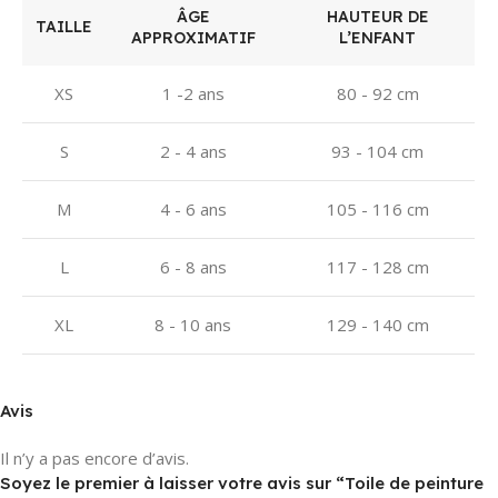
ÂGE
HAUTEUR DE
TAILLE
APPROXIMATIF
L’ENFANT
XS
1 -2 ans
80 - 92 cm
S
2 - 4 ans
93 - 104 cm
M
4 - 6 ans
105 - 116 cm
L
6 - 8 ans
117 - 128 cm
XL
8 - 10 ans
129 - 140 cm
Avis
Il n’y a pas encore d’avis.
Soyez le premier à laisser votre avis sur “Toile de peinture