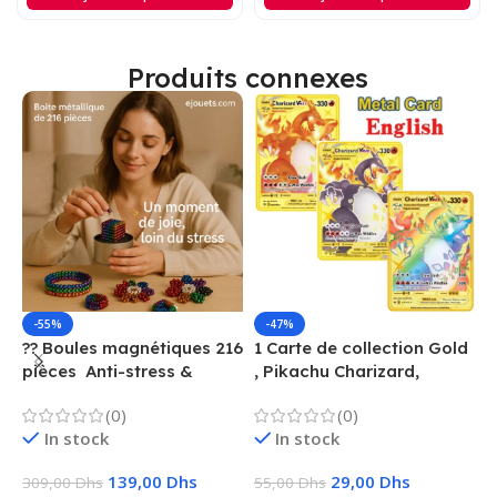
Produits connexes
-55%
-47%
?? Boules magnétiques 216
1 Carte de collection Gold
1
pièces  Anti-stress &
, Pikachu Charizard,
F
Créatif
Vmax, GX, EX, Métal
é
(0)
(0)
f
In stock
In stock
139,00
Dhs
29,00
Dhs
309,00
Dhs
55,00
Dhs
1