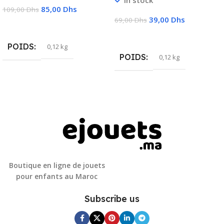
In stock
85,00
Dhs
109,00
Dhs
39,00
Dhs
69,00
Dhs
Lire La Suite
Ajouter Au Panier
POIDS
0,12 kg
POIDS
0,12 kg
Boutique en ligne de jouets
pour enfants au Maroc
Subscribe us