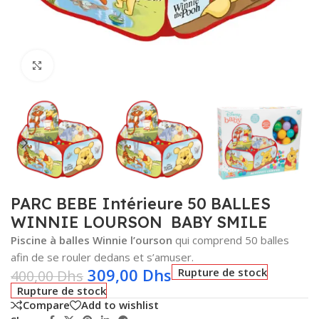
Click to enlarge
PARC BEBE Intérieure 50 BALLES
WINNIE LOURSON  BABY SMILE
Piscine à balles Winnie l’ourson
qui comprend 50 balles
afin de se rouler dedans et s’amuser.
309,00
Dhs
Rupture de stock
400,00
Dhs
Rupture de stock
Compare
Add to wishlist