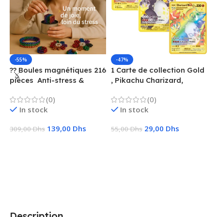
-55%
-47%
?? Boules magnétiques 216
1 Carte de collection Gold
1
pièces  Anti-stress &
, Pikachu Charizard,
F
Créatif
Vmax, GX, EX, Métal
é
(0)
(0)
f
In stock
In stock
139,00
Dhs
29,00
Dhs
309,00
Dhs
55,00
Dhs
1
Ajouter Au Panier
Choix Des Options
Description