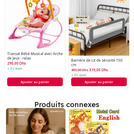
Transat Bébé Musical avec Arche
de Jeux - relax
Barrière de Lit de sécurité 150
290,00
Dhs
cm
✓ En stock
319,00
Dhs
409,00
Dhs
✓ En stock
Ajouter au panier
Ajouter au panier
Produits connexes