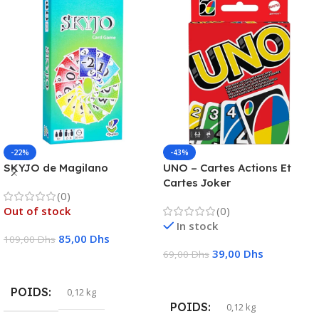
-22%
-43%
SKYJO de Magilano
UNO – Cartes Actions Et
Cartes Joker
(0)
Out of stock
(0)
In stock
85,00
Dhs
109,00
Dhs
39,00
Dhs
69,00
Dhs
Lire La Suite
Ajouter Au Panier
POIDS
0,12 kg
POIDS
0,12 kg