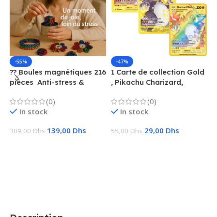
-55%
-47%
?? Boules magnétiques 216
1 Carte de collection Gold
1
pièces  Anti-stress &
, Pikachu Charizard,
F
Créatif
Vmax, GX, EX, Métal
é
(0)
(0)
f
In stock
In stock
139,00
Dhs
29,00
Dhs
309,00
Dhs
55,00
Dhs
1
Ajouter Au Panier
Choix Des Options