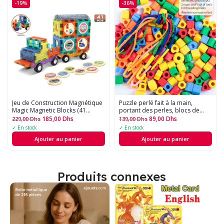
-19%
-36%
Jeu de Construction Magnétique 
Puzzle perlé fait à la main,
Magic Magnetic Blocks (41
portant des perles, blocs de
Pièces)
construction, éducation
185,00
Dhs
89,00
Dhs
229,00
Dhs
139,00
Dhs
précoce, forme géométrique,
✓ En stock
✓ En stock
jouet de bracelet - 50pcs
Ajouter au panier
Ajouter au panier
Produits connexes