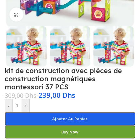
Click to enlarge
kit de construction avec pièces de
construction magnétiques
montessori 37 PCS
239,00
Dhs
309,00
Dhs
-
+
Ajouter Au Panier
Buy Now