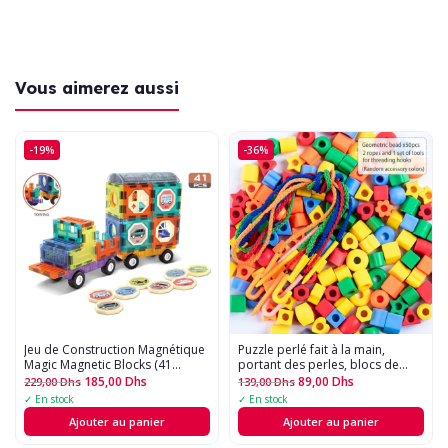
Vous aimerez aussi
-19%
-36%
Jeu de Construction Magnétique 
Puzzle perlé fait à la main,
Magic Magnetic Blocks (41
portant des perles, blocs de
Pièces)
construction, éducation
185,00
Dhs
89,00
Dhs
229,00
Dhs
139,00
Dhs
précoce, forme géométrique,
✓ En stock
✓ En stock
jouet de bracelet - 50pcs
Ajouter au panier
Ajouter au panier