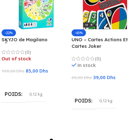
-22%
-43%
SKYJO de Magilano
UNO – Cartes Actions Et
Cartes Joker
(0)
Out of stock
(0)
In stock
85,00
Dhs
109,00
Dhs
39,00
Dhs
69,00
Dhs
Lire La Suite
Ajouter Au Panier
POIDS
0,12 kg
POIDS
0,12 kg