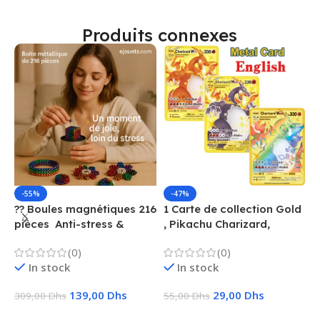
Produits connexes
-55%
-47%
?? Boules magnétiques 216
1 Carte de collection Gold
1
pièces  Anti-stress &
, Pikachu Charizard,
F
Créatif
Vmax, GX, EX, Métal
é
(0)
(0)
f
In stock
In stock
139,00
Dhs
29,00
Dhs
309,00
Dhs
55,00
Dhs
1
Ajouter Au Panier
Choix Des Options