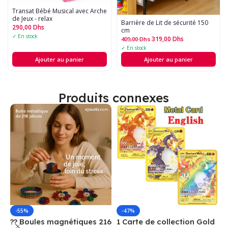
Transat Bébé Musical avec Arche
de Jeux - relax
Barrière de Lit de sécurité 150
290,00
Dhs
cm
✓ En stock
319,00
Dhs
409,00
Dhs
✓ En stock
Ajouter au panier
Ajouter au panier
Produits connexes
-55%
-47%
?? Boules magnétiques 216
1 Carte de collection Gold
1