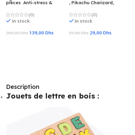
pièces  Anti-stress &
, Pikachu Charizard,
F
Créatif
Vmax, GX, EX, Métal
é
(0)
(0)
f
In stock
In stock
139,00
Dhs
29,00
Dhs
309,00
Dhs
55,00
Dhs
1
Ajouter Au Panier
Choix Des Options
Description
Jouets de lettre en bois :