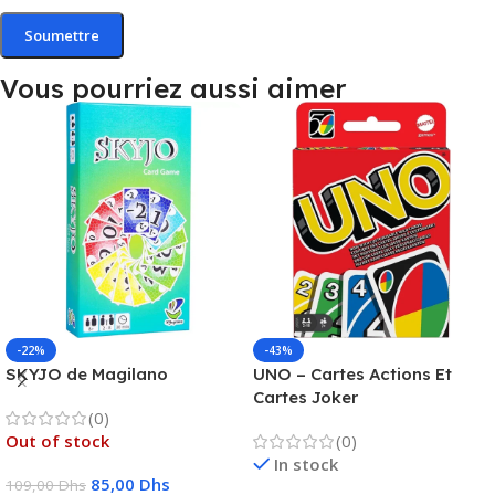
Vous pourriez aussi aimer
-22%
-43%
SKYJO de Magilano
UNO – Cartes Actions Et
Cartes Joker
(0)
Out of stock
(0)
In stock
85,00
Dhs
109,00
Dhs