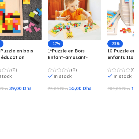
%
-27%
-23%
 Puzzle en bois
1*Puzzle en Bois
10 Puzzle en 
 éducation
Enfant-amusant-
enfants 11x11
oce jeu amusant
ludique-bois naturel
jouets éducat
(0)
(0)
(0)
nts pensée
cadeaux pour
 stock
In stock
In stock
ue carré jouet
le
39,00
Dhs
55,00
Dhs
16
0
Dhs
75,00
Dhs
209,00
Dhs
ter Au Panier
Ajouter Au Panier
Ajouter Au Pa