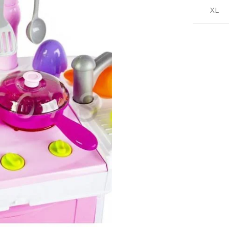
‎English
XL
MATIÈRE
PRINCIPALE
NUMBER OF GAME
PLAYERS
‎Plastique
‎1-4
DISPONIBILITÉ
DES PIÈCES
ASSEMBLY
DÉTACHÉES
REQUIRED
‎Information
‎No
indisponible sur les
pièces détachées
BATTERIES
REQUIRED?
ASIN
‎No
B0CRT1HT1M