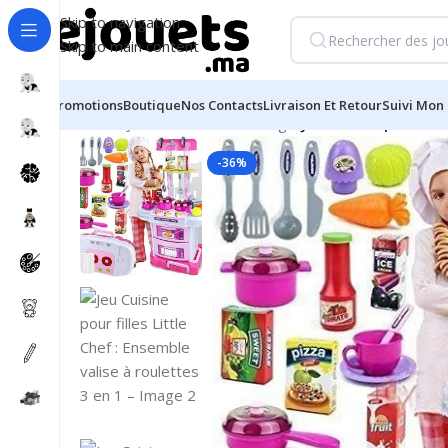
Skip to navigation
Skip to main content
Promotions
Boutique
Nos Contacts
Livraison Et Retour
Suivi Mon 
Accueil
/
Jouets d'éveil et 1er âge
/
Jeu Cuisine pour fill
-36%