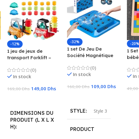
-32%
-20
-12%
1 set De Jeu De
1 Set
1 jeu de jeux de
Société Magnétique
bébé
transport Forklift –
Qui Favorise
préc
Camion, chariot
(0)
L’imagination Et La
(0)
enfa
élévateur, camion
In stock
Créativité, Convient
In
In stock
logiq
avec fonctions pour
Pour Rassemblement
Puzz
enfants
109,00
Dhs
160,00
Dhs
Familial 28x28x4cm
149,00
Dhs
49,0
169,00
Dhs
Ajouter Au Panier
Ajou
Ajouter Au Panier
STYLE
Style 3
DIMENSIONS DU
PRODUIT (L X L X
H)
PRODUCT
DIMENSIONS