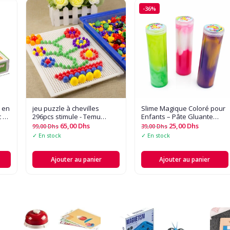
-36%
r en
jeu puzzle à chevilles
Slime Magique Coloré pour
c de
296pcs stimule - Temu
Enfants – Pâte Gluante
France - Quantité : Jeu de
Stretch & Anti-Stress 🧪✨
65,00
Dhs
25,00
Dhs
99,00
Dhs
39,00
Dhs
Puzzle à Ongles
✓ En stock
✓ En stock
Champignon de 296 pièces
Ajouter au panier
Ajouter au panier