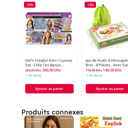
-25%
-15%
Girl's Creator 4-en-1 Luxury
Jeu de Fruits à Découpe
Set - Crée Tes Bijoux,
Bois - 8 Pièces - Avec Sa
Bracelets Charm's et
Rangement - Jouet
200,00
Dhs
149,00
Dhs
265,00
Dhs
176,00
Dhs
Décorations Capillaires ! ?
d'Imitation Educatif
✓ En stock
✓ En stock
Ajouter au panier
Ajouter au panier
Produits connexes