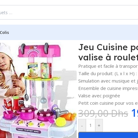
Colis
es Little Chef : Ensemble valise à roulettes 3 en 1
Jeu Cuisine po
valise à roule
Pratique et facile à transpor
Taille du produit: (L x l x H)
Simulation avec musique et j
Ensemble de cuisine impres
Valise avec poignée
Petit coin cuisine pour vos 
1
309,00
Dhs
-
+