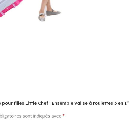
ejouets
CARACTÉRISTIQUE
SPÉCIALE
MATERIAL
Résistant au choc
Plastic
DES PILES SONT-
SIZE
One Size
ELLES INCLUSES ?
Non
DIMENSIONS DE
L'ARTICLE
 pour filles Little Chef : Ensemble valise à roulettes 3 en 1”
L X L X H
*
ligatoires sont indiqués avec
20 x 9,5 x 22,5
centimètres