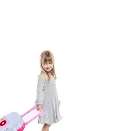
BATTERIES
MARQUE
Unpoten
INCLUDED?
FORME DE LA
‎No
PETITE VOITURE
MATERIAL
Voiture
TYPE(S)
MATÉRIAU
‎Plastic
Plastique
COLOR
multi
TRANCHE D'ÂGE
ASIN
(DESCRIPTION)
‎B0CPD6NP87
Enfant
BRAND NAME
THÈME
Sport