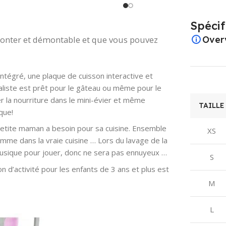
‎20 x 9,5 x 22,5 cm; 580
grammes
28.24 x 28.16 x 4 cm;
Spécif
250 g
à monter et démontable et que vous pouvez
Over
ÂGE
RECOMMANDÉ PAR
MANUFACTURER
LE FABRICANT
RECOMMENDED
 intégré, une plaque de cuisson interactive et
AGE
aliste est prêt pour le gâteau ou même pour le
‎24 mois – 5 ans
r la nourriture dans le mini-évier et même
TAILLE
36 months and up
que!
RÉFÉRENCE
petite maman a besoin pour sa cuisine. Ensemble
XS
FABRICANT
ITEM MODEL
comme dans la vraie cuisine … Lors du lavage de la
NUMBER
 musique pour jouer, donc ne sera pas ennuyeux …
S
‎WJN1200201
n d’activité pour les enfants de 3 ans et plus est
‎magnet102
M
PILES INCLUSES ?
LANGUAGE:
L
‎Non