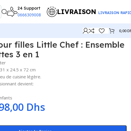
24 Support
LIVRAISON
LIVRAISON RAPI
0666309008
0,00
D
ur filles Little Chef : Ensemble
ttes 3 en 1
ter
 : 31 x 24.5 x 72 cm
eu de cuisine légère.
sionnant devient:
enfants
98,00
Dhs