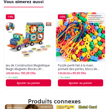
Vous aimerez aussi
-19%
-36%
Jeu de Construction Magnétique 
Puzzle perlé fait à la main,
Magic Magnetic Blocks (41
portant des perles, blocs de
Pièces)
construction, éducation
185,00
Dhs
89,00
Dhs
229,00
Dhs
139,00
Dhs
précoce, forme géométrique,
✓ En stock
✓ En stock
jouet de bracelet - 50pcs
Ajouter au panier
Ajouter au panier
Produits connexes