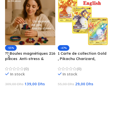
-55%
-47%
?? Boules magnétiques 216
1 Carte de collection Gold
1
pièces  Anti-stress &
, Pikachu Charizard,
F
Créatif
Vmax, GX, EX, Métal
é
(0)
(0)
f
In stock
In stock
139,00
Dhs
29,00
Dhs
309,00
Dhs
55,00
Dhs
1
Ajouter Au Panier
Choix Des Options