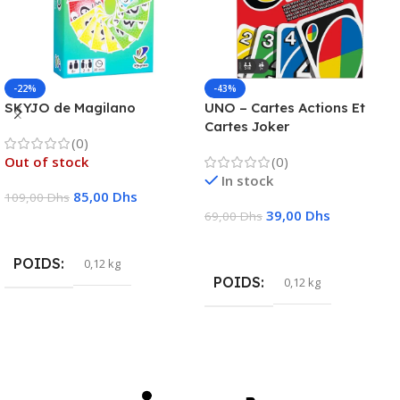
-22%
-43%
SKYJO de Magilano
UNO – Cartes Actions Et
Cartes Joker
(0)
Out of stock
(0)
In stock
85,00
Dhs
109,00
Dhs
39,00
Dhs
69,00
Dhs
Lire La Suite
Ajouter Au Panier
POIDS
0,12 kg
POIDS
0,12 kg