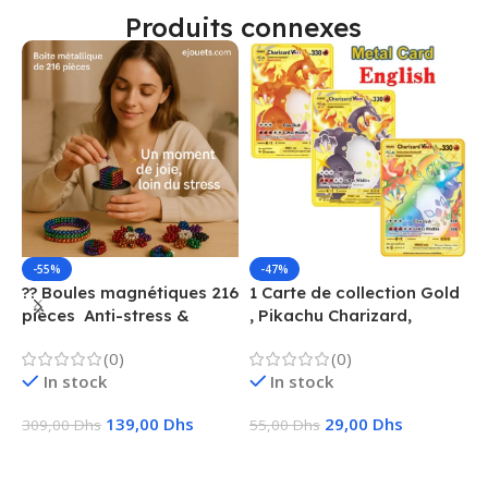
Produits connexes
-55%
-47%
?? Boules magnétiques 216
1 Carte de collection Gold
1
pièces  Anti-stress &
, Pikachu Charizard,
F
Créatif
Vmax, GX, EX, Métal
é
(0)
(0)
f
In stock
In stock
139,00
Dhs
29,00
Dhs
309,00
Dhs
55,00
Dhs
1
Ajouter Au Panier
Choix Des Options