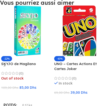
Vous pourriez aussi aimer
-22%
-43%
SKYJO de Magilano
UNO – Cartes Actions Et
Cartes Joker
(0)
Out of stock
(0)
In stock
85,00
Dhs
109,00
Dhs
39,00
Dhs
69,00
Dhs
Lire La Suite
Ajouter Au Panier
POIDS
0,12 kg