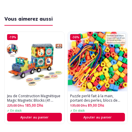
Vous aimerez aussi
-19%
-36%
Jeu de Construction Magnétique 
Puzzle perlé fait à la main,
Magic Magnetic Blocks (41
portant des perles, blocs de
Pièces)
construction, éducation
185,00
Dhs
89,00
Dhs
229,00
Dhs
139,00
Dhs
précoce, forme géométrique,
✓ En stock
✓ En stock
jouet de bracelet - 50pcs
Ajouter au panier
Ajouter au panier