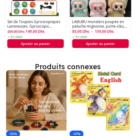
Set de Toupies Gyroscopiques
LABUBU monsters poupée en
Lumineuses  Gyroscopic
peluche mignonne, porte-clés,17
Rotating GO!
cm, pour décoration d'intérieur,
149,00
Dhs
85,00
Dhs
–
159,00
Dhs
209,00
Dhs
cadeaux de fête
✓ En stock
✓ En stock
Ajouter au panier
Ajouter au panier
Produits connexes
-55%
-47%