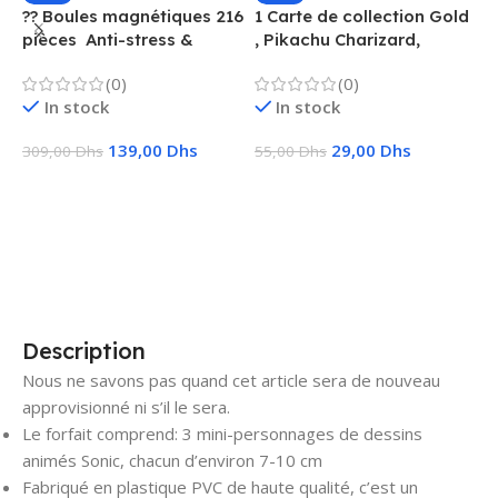
?? Boules magnétiques 216
1 Carte de collection Gold
1
pièces  Anti-stress &
, Pikachu Charizard,
F
Créatif
Vmax, GX, EX, Métal
é
(0)
(0)
f
In stock
In stock
139,00
Dhs
29,00
Dhs
309,00
Dhs
55,00
Dhs
1
Ajouter Au Panier
Choix Des Options
Description
Nous ne savons pas quand cet article sera de nouveau
approvisionné ni s’il le sera.
Le forfait comprend: 3 mini-personnages de dessins
animés Sonic, chacun d’environ 7-10 cm
Fabriqué en plastique PVC de haute qualité, c’est un