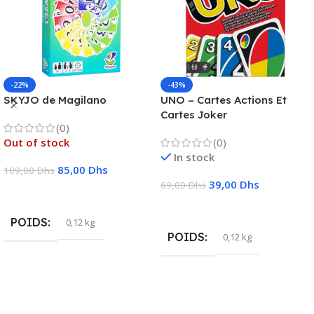
-22%
-43%
SKYJO de Magilano
UNO – Cartes Actions Et
Cartes Joker
(0)
Out of stock
(0)
In stock
85,00
Dhs
109,00
Dhs
39,00
Dhs
69,00
Dhs
Lire La Suite
Ajouter Au Panier
POIDS
0,12 kg
POIDS
0,12 kg