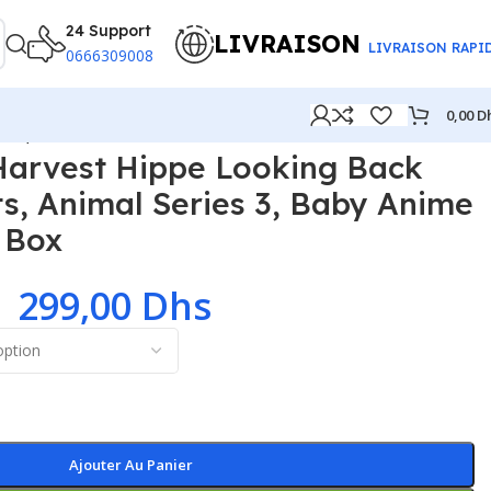
24 Support
LIVRAISON
LIVRAISON RAPI
0666309008
0,00
D
res, Blind Box
Harvest Hippe Looking Back
its, Animal Series 3, Baby Anime
d Box
–
299,00
Dhs
Ajouter Au Panier