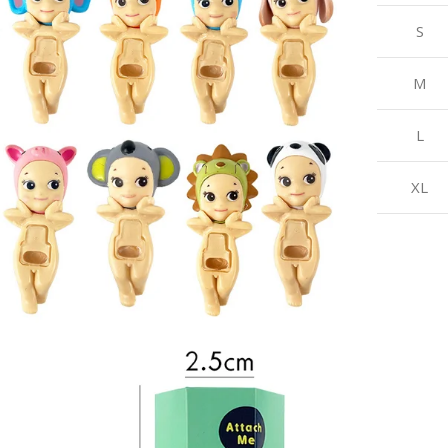
TYPE(S)
S
MATÉRIAU
‎Plastic
M
Plastique
COLOR
multi
L
TRANCHE D'ÂGE
ASIN
(DESCRIPTION)
XL
‎B0CPD6NP87
Enfant
BRAND NAME
THÈME
Sport
ejouets
CARACTÉRISTIQUE
SPÉCIALE
MATERIAL
Résistant au choc
Plastic