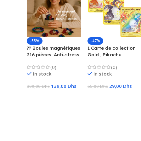
-55%
-47%
?? Boules magnétiques
1 Carte de collection
216 pièces  Anti-stress
Gold , Pikachu
& Créatif
Charizard, Vmax, GX,
(0)
(0)
EX, Métal
In stock
In stock
139,00
Dhs
29,00
Dhs
309,00
Dhs
55,00
Dhs
Ajouter Au Panier
Choix Des Options