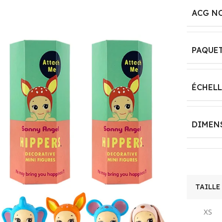
DISPONIBILITÉ
DES PIÈCES
ACG N
ASSEMBLY
DÉTACHÉES
REQUIRED
‎Information
PAQUE
‎No
indisponible sur les
pièces détachées
BATTERIES
ÉCHELL
REQUIRED?
ASIN
‎No
B0CRT1HT1M
DIMEN
BATTERIES
MARQUE
Unpoten
INCLUDED?
FORME DE LA
‎No
TAILLE
PETITE VOITURE
XS
MATERIAL
Voiture