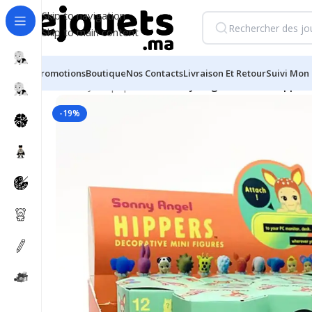
Skip to navigation
Skip to main content
Promotions
Boutique
Nos Contacts
Livraison Et Retour
Suivi Mon 
Accueil
/
Jeux populaires
/
Fancy Angel Harvest Hippe Lo
-19%