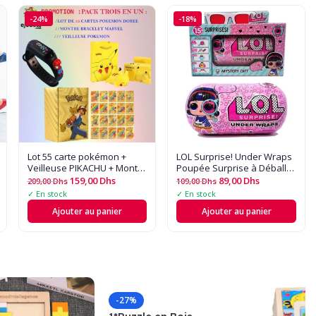
-24%
-18%
Lot 55 carte pokémon +
LOL Surprise! Under Wraps 
Veilleuse PIKACHU + Montre
Poupée Surprise à Déballer
Spiderman
avec Accessoires | Jouet
159,00
Dhs
89,00
Dhs
209,00
Dhs
109,00
Dhs
Fille
✓ En stock
✓ En stock
Ajouter au panier
Ajouter au panier
-27%