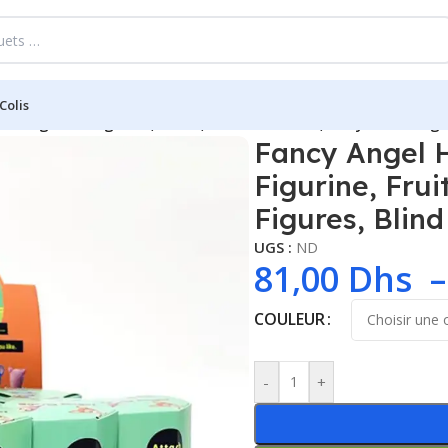
Colis
oking Back Figurine, Fruits, Animal Series 3, Baby Anime Figu
Fancy Angel 
Figurine, Fru
Figures, Blin
UGS :
ND
81,00
Dhs
COULEUR
-
+