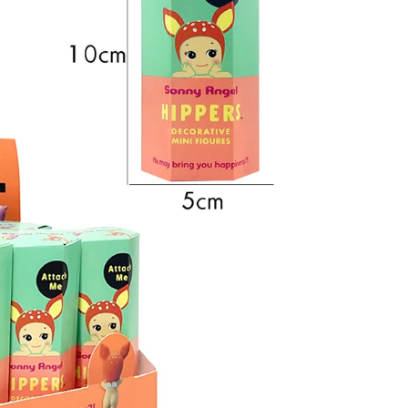
DES PILES SONT-
ELLES INCLUSES ?
SIZE
One Size
Non
DIMENSIONS DE
L'ARTICLE
L X L X H
20 x 9,5 x 22,5
centimètres
COMPOSANTS
INCLUS
Jeu de transport
Forklift