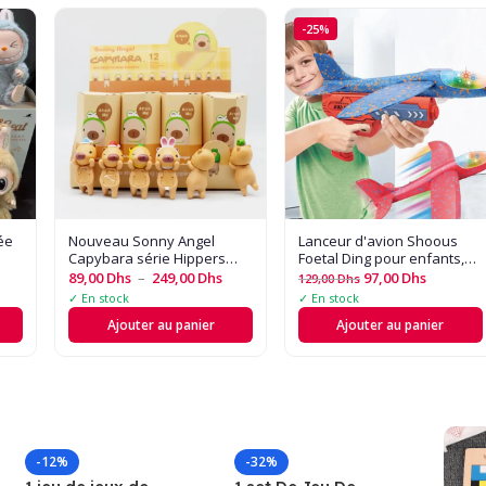
-25%
ée
Nouveau Sonny Angel
Lanceur d'avion Shoous
Capybara série Hippers
Foetal Ding pour enfants,
récolte mignon Hippie
hélicoptère, modèle de
89,00
Dhs
–
249,00
Dhs
97,00
Dhs
129,00
Dhs
poupée à la mode voiture
lancer à la main, avion de
✓ En stock
✓ En stock
téléphone portable enfant
catapulte à bulles, jouets
Ajouter au panier
Ajouter au panier
de jeu de tir
-12%
-32%