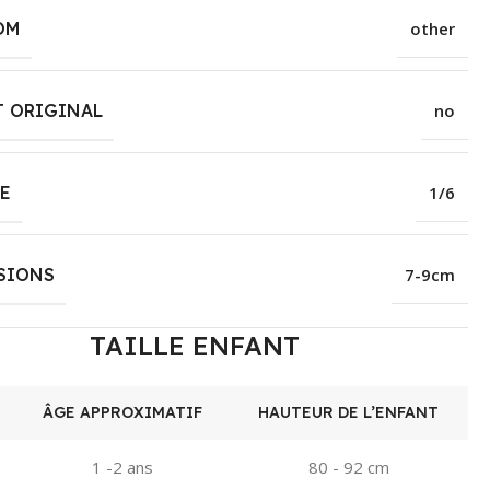
OM
other
T ORIGINAL
no
E
1/6
SIONS
7-9cm
TAILLE ENFANT
ÂGE APPROXIMATIF
HAUTEUR DE L’ENFANT
1 -2 ans
80 - 92 cm