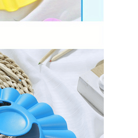
BRAND NAME
THÈME
Sport
ejouets
CARACTÉRISTIQUE
SPÉCIALE
MATERIAL
Résistant au choc
Plastic
DES PILES SONT-
SIZE
One Size
ELLES INCLUSES ?
Non
DIMENSIONS DE
L'ARTICLE
L X L X H
20 x 9,5 x 22,5