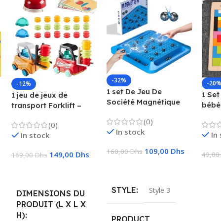
-32%
-20
-12%
1 set De Jeu De
1 Set
1 jeu de jeux de
Société Magnétique
bébé
transport Forklift –
Qui Favorise
préc
Camion, chariot
(0)
L’imagination Et La
(0)
enfa
élévateur, camion
In stock
Créativité, Convient
In
In stock
logiq
avec fonctions pour
Pour Rassemblement
Puzz
enfants
109,00
Dhs
160,00
Dhs
Familial 28x28x4cm
149,00
Dhs
49,0
169,00
Dhs
Ajouter Au Panier
Ajou
Ajouter Au Panier
STYLE
Style 3
DIMENSIONS DU
PRODUIT (L X L X
H)
PRODUCT