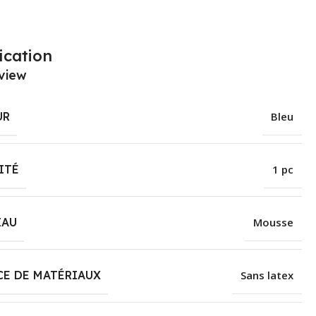
ication
view
UR
Bleu
ITÉ
1 pc
IAU
Mousse
E DE MATÉRIAUX
Sans latex