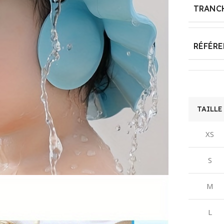
‎Non
TRANC
‎English
MATIÈRE
PRINCIPALE
NUMBER OF GAME
RÉFÉR
PLAYERS
‎Plastique
‎1-4
DISPONIBILITÉ
DES PIÈCES
TAILLE
ASSEMBLY
DÉTACHÉES
REQUIRED
XS
‎Information
‎No
indisponible sur les
S
pièces détachées
BATTERIES
M
REQUIRED?
ASIN
L
‎No
B0CRT1HT1M