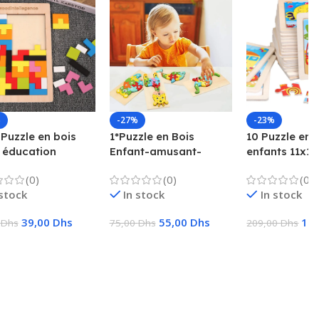
%
-27%
-23%
 Puzzle en bois
1*Puzzle en Bois
10 Puzzle en 
 éducation
Enfant-amusant-
enfants 11x11
oce jeu amusant
ludique-bois naturel
jouets éducat
(0)
(0)
(0)
nts pensée
cadeaux pour
 stock
In stock
In stock
ue carré jouet
le
39,00
Dhs
55,00
Dhs
16
0
Dhs
75,00
Dhs
209,00
Dhs
ter Au Panier
Ajouter Au Panier
Ajouter Au Pa