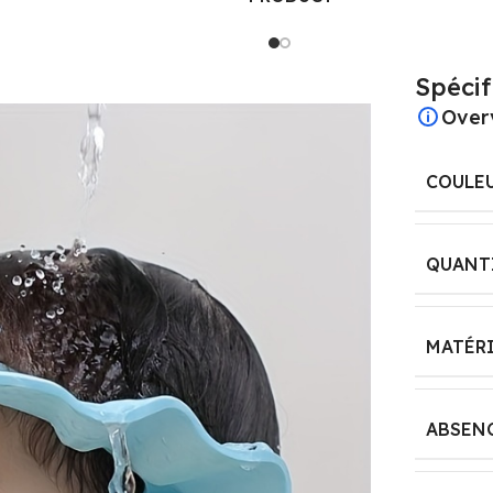
DIMENSIONS
‎20 x 9,5 x 22,5 cm; 580
grammes
28.24 x 28.16 x 4 cm;
Spécif
250 g
Over
ÂGE
RECOMMANDÉ PAR
MANUFACTURER
LE FABRICANT
COULE
RECOMMENDED
AGE
‎24 mois – 5 ans
QUANT
36 months and up
RÉFÉRENCE
FABRICANT
ITEM MODEL
MATÉR
NUMBER
‎WJN1200201
‎magnet102
ABSENC
PILES INCLUSES ?
LANGUAGE: