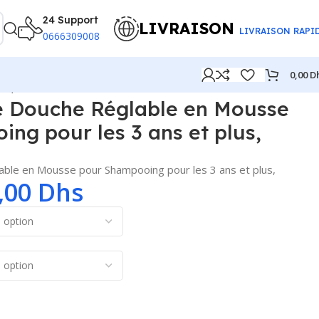
24 Support
LIVRAISON
LIVRAISON RAPI
0666309008
0,00
D
us,
e Douche Réglable en Mousse
ng pour les 3 ans et plus,
ble en Mousse pour Shampooing pour les 3 ans et plus,
,00
Dhs