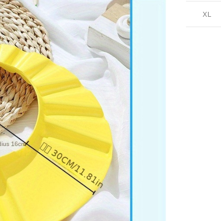
XL
BATTERIES
MARQUE
Unpoten
INCLUDED?
FORME DE LA
‎No
PETITE VOITURE
MATERIAL
Voiture
TYPE(S)
MATÉRIAU
‎Plastic
Plastique
COLOR
multi
TRANCHE D'ÂGE
ASIN
(DESCRIPTION)
‎B0CPD6NP87
Enfant