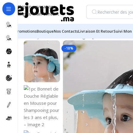
Skip to navigation
Skip to main content
Promotions
Boutique
Nos Contacts
Livraison Et Retour
Suivi Mon 
Accueil
/
Jouets d'éveil et 1er âge
/
1pc Bonnet de Douc
-18%