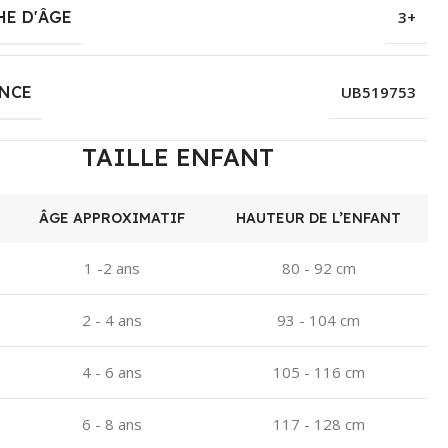
HE D'ÂGE
3+
ENCE
UB519753
TAILLE ENFANT
ÂGE APPROXIMATIF
HAUTEUR DE L’ENFANT
1 -2 ans
80 - 92 cm
2 - 4 ans
93 - 104 cm
4 - 6 ans
105 - 116 cm
6 - 8 ans
117 - 128 cm