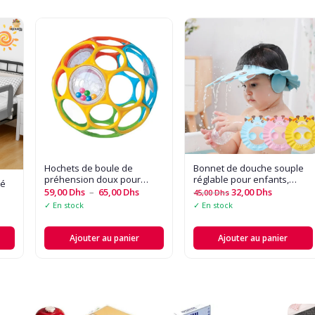
Hochets de boule de
Bonnet de douche souple
préhension doux pour
réglable pour enfants,
té
bébé, avec cloche, jouet
chapeau de bain pour
59,00
Dhs
–
65,00
Dhs
32,00
Dhs
45,00
Dhs
sensoriel éducatif
enfants de 0 à 6 ans
✓ En stock
✓ En stock
Ajouter au panier
Ajouter au panier