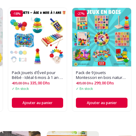
-18%
-27%
Pack Jouets d'Éveil pour
Pack de 9 Jouets
Bébé - Idéal 6 mois à 1 an -
Montessori en bois naturel,
Le Cadeau Parfait pour
jouets éducatifs, ludiques
335,00
Dhs
299,00
Dhs
409,00
Dhs
409,00
Dhs
l'Éveil ??
et amusants pour les petits
✓ En stock
✓ En stock
Ajouter au panier
Ajouter au panier