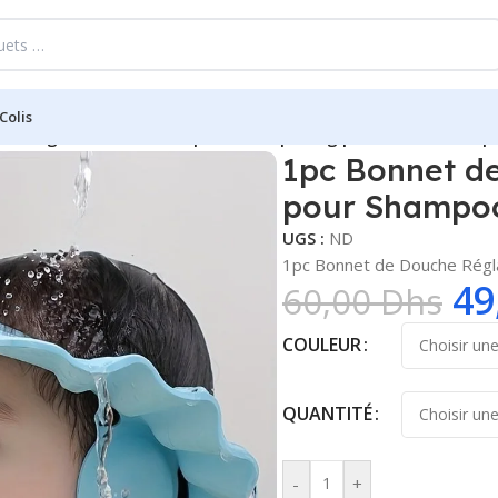
Colis
he Réglable en Mousse pour Shampooing pour les 3 ans et pl
1pc Bonnet d
pour Shampooi
UGS :
ND
1pc Bonnet de Douche Régla
49
60,00
Dhs
COULEUR
QUANTITÉ
-
+