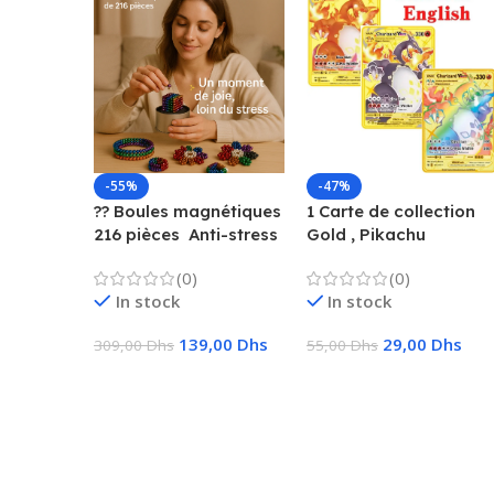
-55%
-47%
?? Boules magnétiques
1 Carte de collection
216 pièces  Anti-stress
Gold , Pikachu
& Créatif
Charizard, Vmax, GX,
(0)
(0)
EX, Métal
In stock
In stock
139,00
Dhs
29,00
Dhs
309,00
Dhs
55,00
Dhs
Ajouter Au Panier
Choix Des Options