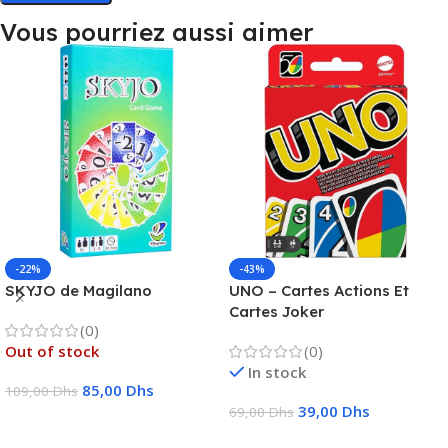
Vous pourriez aussi aimer
-22%
-43%
SKYJO de Magilano
UNO – Cartes Actions Et
Cartes Joker
(0)
Out of stock
(0)
In stock
85,00
Dhs
109,00
Dhs
39,00
Dhs
69,00
Dhs
Lire La Suite
Ajouter Au Panier