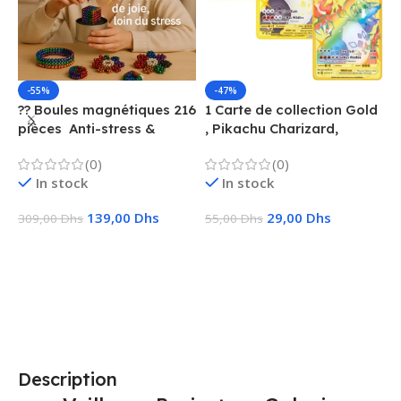
-55%
-47%
?? Boules magnétiques 216
1 Carte de collection Gold
1
pièces  Anti-stress &
, Pikachu Charizard,
F
Créatif
Vmax, GX, EX, Métal
é
(0)
(0)
f
In stock
In stock
139,00
Dhs
29,00
Dhs
309,00
Dhs
55,00
Dhs
1
Ajouter Au Panier
Choix Des Options
Description