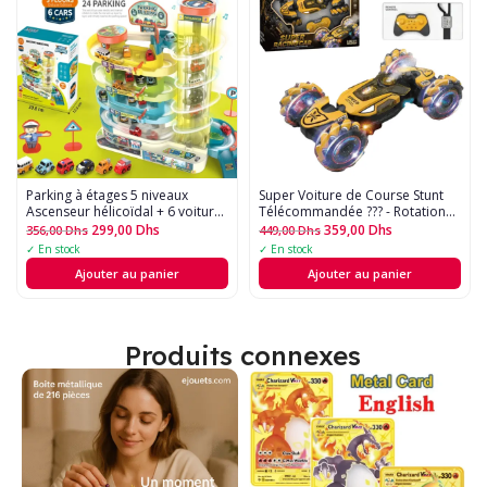
Parking à étages 5 niveaux 
Super Voiture de Course Stunt
Ascenseur hélicoïdal + 6 voitures
Télécommandée ??? - Rotation
(24 places)
360°, Effets de Fumée, Musique
299,00
Dhs
359,00
Dhs
356,00
Dhs
449,00
Dhs
et Lumières LED
✓ En stock
✓ En stock
Ajouter au panier
Ajouter au panier
Produits connexes