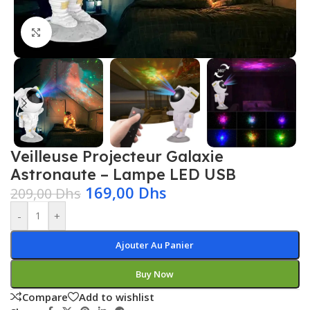
Click to enlarge
Veilleuse Projecteur Galaxie
Astronaute – Lampe LED USB
169,00
Dhs
209,00
Dhs
-
+
Ajouter Au Panier
Buy Now
Compare
Add to wishlist