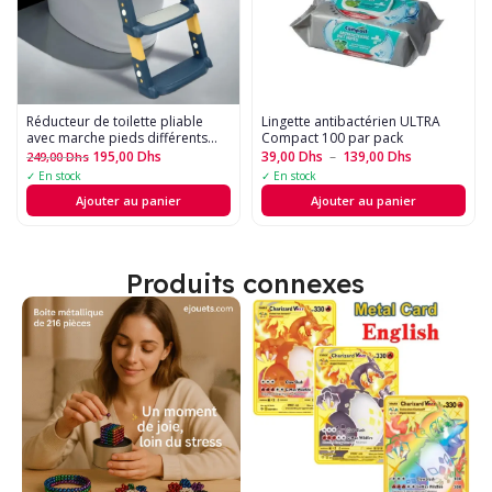
Réducteur de toilette pliable
Lingette antibactérien ULTRA
avec marche pieds différents
Compact 100 par pack
couleurs originale
195,00
Dhs
39,00
Dhs
–
139,00
Dhs
249,00
Dhs
✓ En stock
✓ En stock
Ajouter au panier
Ajouter au panier
Produits connexes