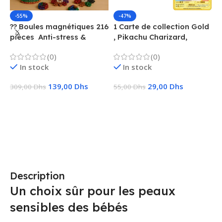
-55%
-47%
?? Boules magnétiques 216
1 Carte de collection Gold
1
pièces  Anti-stress &
, Pikachu Charizard,
F
Créatif
Vmax, GX, EX, Métal
é
(0)
(0)
f
In stock
In stock
139,00
Dhs
29,00
Dhs
309,00
Dhs
55,00
Dhs
1
Ajouter Au Panier
Choix Des Options
Description
Un choix sûr pour les peaux
sensibles des bébés