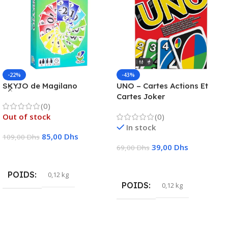
-22%
-43%
SKYJO de Magilano
UNO – Cartes Actions Et
Cartes Joker
(0)
Out of stock
(0)
In stock
85,00
Dhs
109,00
Dhs
39,00
Dhs
69,00
Dhs
Lire La Suite
Ajouter Au Panier
POIDS
0,12 kg
POIDS
0,12 kg