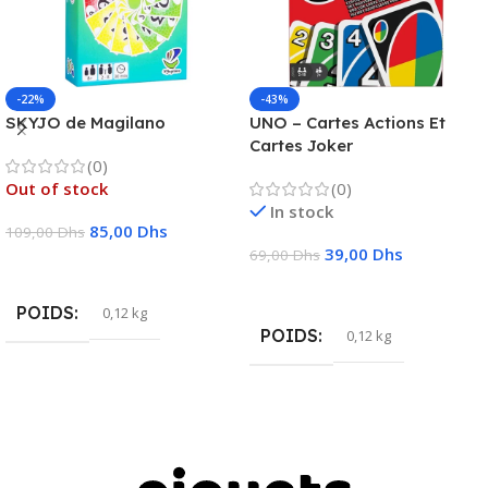
-22%
-43%
SKYJO de Magilano
UNO – Cartes Actions Et
Cartes Joker
(0)
Out of stock
(0)
In stock
85,00
Dhs
109,00
Dhs
39,00
Dhs
69,00
Dhs
Lire La Suite
Ajouter Au Panier
POIDS
0,12 kg
POIDS
0,12 kg