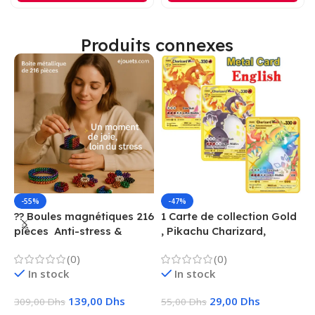
Produits connexes
-55%
-47%
?? Boules magnétiques 216
1 Carte de collection Gold
1
pièces  Anti-stress &
, Pikachu Charizard,
F
Créatif
Vmax, GX, EX, Métal
é
(0)
(0)
f
In stock
In stock
139,00
Dhs
29,00
Dhs
309,00
Dhs
55,00
Dhs
1