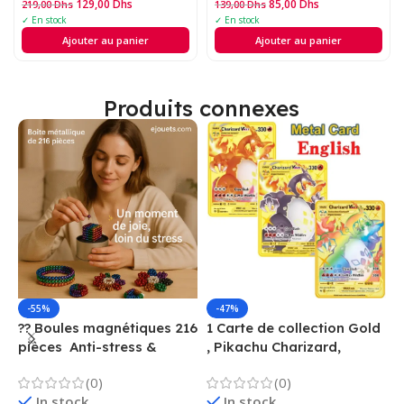
tableau noir
129,00
Dhs
85,00
Dhs
219,00
Dhs
139,00
Dhs
✓ En stock
✓ En stock
Ajouter au panier
Ajouter au panier
Produits connexes
-55%
-47%
?? Boules magnétiques 216
1 Carte de collection Gold
1
pièces  Anti-stress &
, Pikachu Charizard,
F
Créatif
Vmax, GX, EX, Métal
é
(0)
(0)
f
In stock
In stock