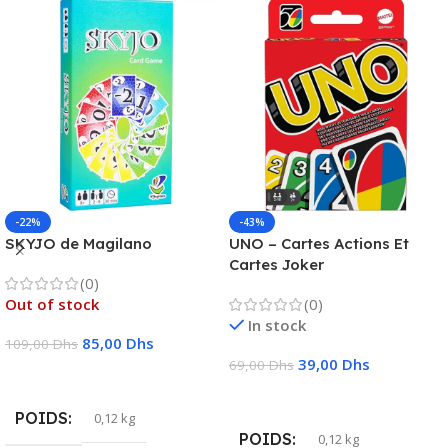
-22%
-43%
SKYJO de Magilano
UNO – Cartes Actions Et
Cartes Joker
(0)
Out of stock
(0)
In stock
85,00
Dhs
109,00
Dhs
39,00
Dhs
69,00
Dhs
Lire La Suite
Ajouter Au Panier
POIDS
0,12 kg
POIDS
0,12 kg