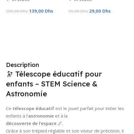
139,00
Dhs
29,00
Dhs
309,00
Dhs
55,00
Dhs
1
Ajouter Au Panier
Choix Des Options
Description
🔭 Télescope éducatif pour
enfants – STEM Science &
Astronomie
Ce
télescope éducatif
est le jouet parfait pour initier les
enfants à l’
astronomie
et à la
découverte de l’espace
🌌.
Grâce à son trépied réglable et son viseur de précision, il