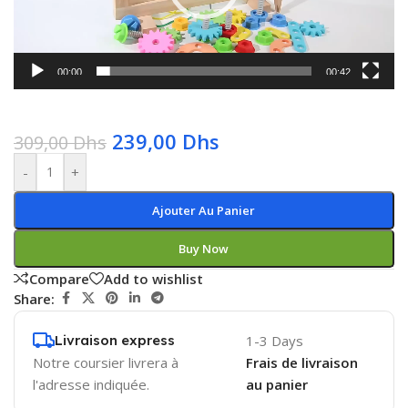
00:00
00:42
239,00
Dhs
309,00
Dhs
-
+
Ajouter Au Panier
Buy Now
Compare
Add to wishlist
Share:
Livraison express
1-3 Days
Notre coursier livrera à
Frais de livraison
l'adresse indiquée.
au panier