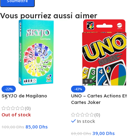
Vous pourriez aussi aimer
-22%
-43%
SKYJO de Magilano
UNO – Cartes Actions Et
Cartes Joker
(0)
Out of stock
(0)
In stock
85,00
Dhs
109,00
Dhs
39,00
Dhs
69,00
Dhs
Lire La Suite