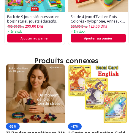
Pack de 9 Jouets Montessori en
Set de 4 Jeux d'Éveil en Bois
bois naturel, jouets éducatifs,
Colorés - Xylophone, Anneaux,
ludiques et amusants pour les
Tri de Formes & Puzzle Animal
299,00
Dhs
129,00
Dhs
409,00
Dhs
209,00
Dhs
petits
✓ En stock
✓ En stock
Ajouter au panier
Ajouter au panier
Produits connexes
-55%
-47%
?? Boules magnétiques 216
1 Carte de collection Gold