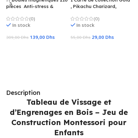
1
pièces  Anti-stress &
, Pikachu Charizard,
F
Créatif
Vmax, GX, EX, Métal
é
(0)
(0)
f
In stock
In stock
139,00
Dhs
29,00
Dhs
309,00
Dhs
55,00
Dhs
1
Ajouter Au Panier
Choix Des Options
Description
Tableau de Vissage et
d’Engrenages en Bois – Jeu de
Construction Montessori pour
Enfants