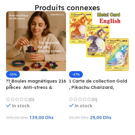
Produits connexes
-55%
-47%
?? Boules magnétiques 216
1 Carte de collection Gold
1
pièces  Anti-stress &
, Pikachu Charizard,
F
Créatif
Vmax, GX, EX, Métal
é
(0)
(0)
f
In stock
In stock
139,00
Dhs
29,00
Dhs
309,00
Dhs
55,00
Dhs
1
Ajouter Au Panier
Choix Des Options