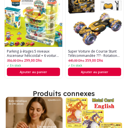
Parking à étages 5 niveaux 
Super Voiture de Course Stunt
Ascenseur hélicoïdal + 6 voitures
Télécommandée ??? - Rotation
(24 places)
360°, Effets de Fumée, Musique
299,00
Dhs
359,00
Dhs
356,00
Dhs
449,00
Dhs
et Lumières LED
✓ En stock
✓ En stock
Ajouter au panier
Ajouter au panier
Produits connexes