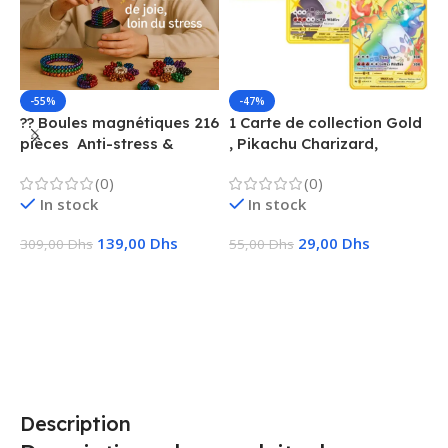
-55%
-47%
?? Boules magnétiques 216
1 Carte de collection Gold
1
pièces  Anti-stress &
, Pikachu Charizard,
F
Créatif
Vmax, GX, EX, Métal
é
(0)
(0)
f
In stock
In stock
139,00
Dhs
29,00
Dhs
309,00
Dhs
55,00
Dhs
1
Ajouter Au Panier
Choix Des Options
Description