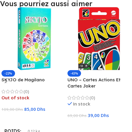
Vous pourriez aussi aimer
-22%
-43%
SKYJO de Magilano
UNO – Cartes Actions Et
Cartes Joker
(0)
Out of stock
(0)
In stock
85,00
Dhs
109,00
Dhs
39,00
Dhs
69,00
Dhs
Lire La Suite
Ajouter Au Panier
POIDS
0,12 kg