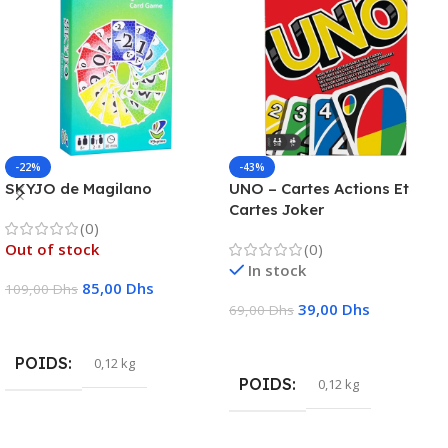
-22%
-43%
SKYJO de Magilano
UNO – Cartes Actions Et
Cartes Joker
(0)
Out of stock
(0)
In stock
85,00
Dhs
109,00
Dhs
39,00
Dhs
69,00
Dhs
Lire La Suite
Ajouter Au Panier
POIDS
0,12 kg
POIDS
0,12 kg