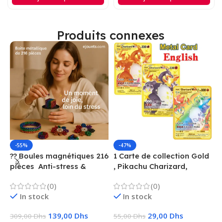
Produits connexes
-55%
-47%
?? Boules magnétiques 216
1 Carte de collection Gold
1
pièces  Anti-stress &
, Pikachu Charizard,
F
Créatif
Vmax, GX, EX, Métal
é
(0)
(0)
f
In stock
In stock
139,00
Dhs
29,00
Dhs
309,00
Dhs
55,00
Dhs
1