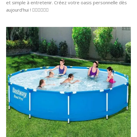
et simple à entretenir. Créez votre oasis personnelle dès
aujourd’hui ! 🏊‍♂️👨‍👩‍👧‍👦