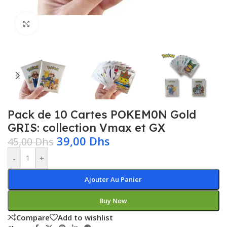
Click to enlarge
Pack de 10 Cartes POKEM0N Gold
GRIS: collection Vmax et GX
39,00
Dhs
45,00
Dhs
-
+
Ajouter Au Panier
Buy Now
Compare
Add to wishlist