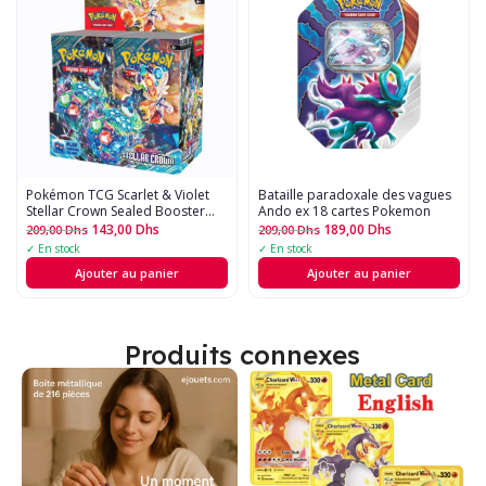
Pokémon TCG Scarlet & Violet
Bataille paradoxale des vagues
Stellar Crown Sealed Booster
Ando ex 18 cartes Pokemon
Box (36 boosters)
143,00
Dhs
189,00
Dhs
209,00
Dhs
209,00
Dhs
✓ En stock
✓ En stock
Ajouter au panier
Ajouter au panier
Produits connexes