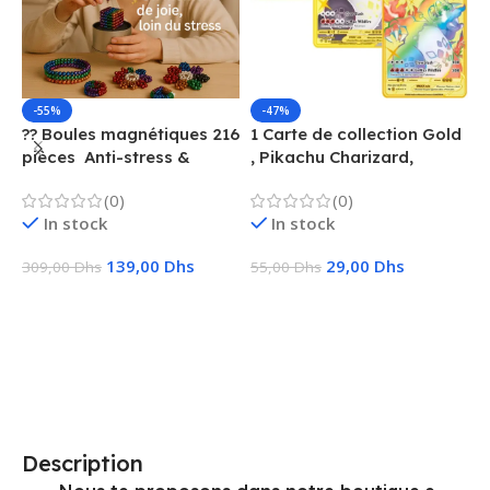
-55%
-47%
?? Boules magnétiques 216
1 Carte de collection Gold
1
pièces  Anti-stress &
, Pikachu Charizard,
F
Créatif
Vmax, GX, EX, Métal
é
(0)
(0)
f
In stock
In stock
139,00
Dhs
29,00
Dhs
309,00
Dhs
55,00
Dhs
1
Ajouter Au Panier
Choix Des Options
Description