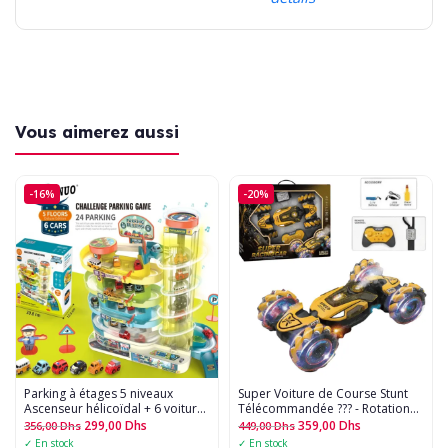
Vous aimerez aussi
-16%
-20%
Parking à étages 5 niveaux 
Super Voiture de Course Stunt
Ascenseur hélicoïdal + 6 voitures
Télécommandée ??? - Rotation
(24 places)
360°, Effets de Fumée, Musique
299,00
Dhs
359,00
Dhs
356,00
Dhs
449,00
Dhs
et Lumières LED
✓ En stock
✓ En stock