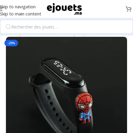
Skip to navigation
Skip to main content
Accueil
/
Jeux Éducatifs & Électroniques pour Enfants
-29%