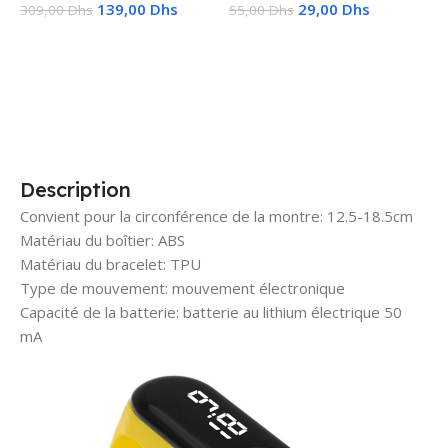
139,00
Dhs
29,00
Dhs
309,00
Dhs
55,00
Dhs
1
Ajouter Au Panier
Choix Des Options
Description
Convient pour la circonférence de la montre: 12.5-18.5cm
Matériau du boîtier: ABS
Matériau du bracelet: TPU
Type de mouvement: mouvement électronique
Capacité de la batterie: batterie au lithium électrique 50
mA