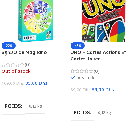
-22%
-43%
SKYJO de Magilano
UNO – Cartes Actions Et
Cartes Joker
(0)
Out of stock
(0)
In stock
85,00
Dhs
109,00
Dhs
39,00
Dhs
69,00
Dhs
Lire La Suite
Ajouter Au Panier
POIDS
0,12 kg
POIDS
0,12 kg