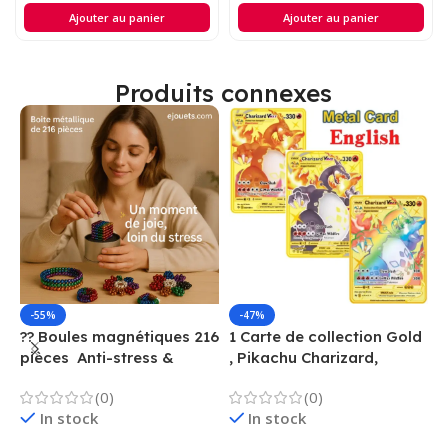
Ajouter au panier
Ajouter au panier
Produits connexes
-55%
-47%
?? Boules magnétiques 216
1 Carte de collection Gold
1
pièces  Anti-stress &
, Pikachu Charizard,
F
Créatif
Vmax, GX, EX, Métal
é
(0)
(0)
f
In stock
In stock