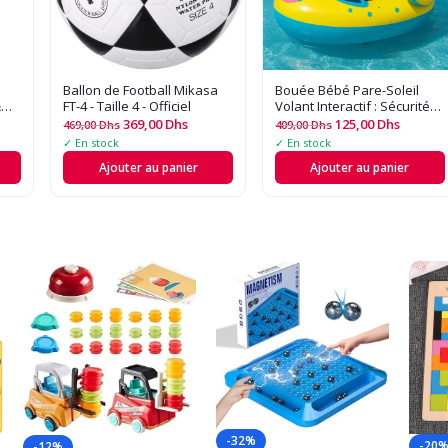
Ballon de Football Mikasa
Bouée Bébé Pare-Soleil
&
FT-4 - Taille 4 - Officiel
Volant Interactif : Sécurité
et Jeu Aquatique
369,00
Dhs
125,00
Dhs
469,00
Dhs
409,00
Dhs
✓ En stock
✓ En stock
Ajouter au panier
Ajouter au panier
-32%
-20
-12%