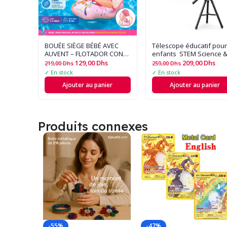
BOUÉE SIÈGE BÉBÉ AVEC
Télescope éducatif pour
AUVENT – FLOTADOR CON
enfants  STEM Science 
TECHO
Astronomie
129,00
Dhs
209,00
Dhs
219,00
Dhs
259,00
Dhs
✓ En stock
✓ En stock
Ajouter au panier
Ajouter au panier
Produits connexes
-55%
-47%