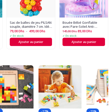
Sac de balles de jeu PILSAN
Bouée Bébé Gonflable
souple, diamètre 7 cm. Idéal
avec Pare-Soleil Anti-
pour piscines à balles,
Renversement ?? - Design
79,00
Dhs
–
499,00
Dhs
89,00
Dhs
149,00
Dhs
aires de jeu et activités
Cartoon Amusant et
✓ En stock
✓ En stock
sensorielles
Sécurisé ??
Ajouter au panier
Ajouter au panier
%
-27%
-23%