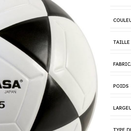
AGE
‎24 mois – 5 ans
COULE
36 months and up
RÉFÉRENCE
FABRICANT
ITEM MODEL
TAILLE
NUMBER
‎WJN1200201
‎magnet102
FABRI
PILES INCLUSES ?
LANGUAGE:
‎Non
POIDS
‎English
MATIÈRE
PRINCIPALE
NUMBER OF GAME
LARGE
PLAYERS
‎Plastique
‎1-4
TYPE D