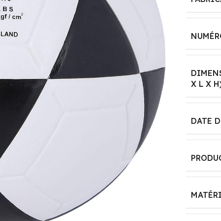
Voiture
TYPE(S)
MATÉRIAU
‎Plastic
NUMÉRO
Plastique
COLOR
multi
DIMENS
X L X H
TRANCHE D'ÂGE
ASIN
(DESCRIPTION)
‎B0CPD6NP87
DATE D
Enfant
BRAND NAME
THÈME
Sport
PRODUC
ejouets
CARACTÉRISTIQUE
SPÉCIALE
MATÉR
MATERIAL
Résistant au choc