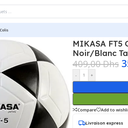
Colis
al Master Ballon de Football Noir/Blanc Taille 5
MIKASA FT5 G
Noir/Blanc Tai
3
409,00
Dhs
-
+
Compare
Add to wishli
Livraison express