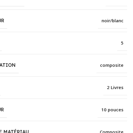
UR
noir/blanc
‎5
CATION
‎composite
‎2 Livres
UR
‎10 pouces
E MATÉRIAU
‎Composite