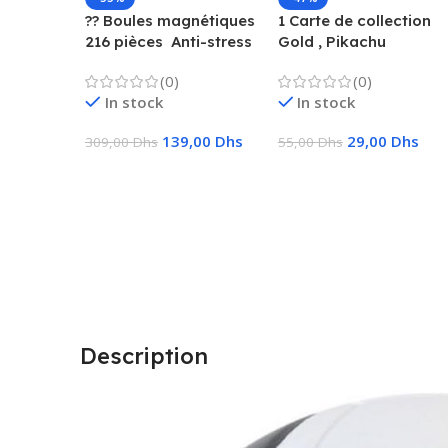
?? Boules magnétiques
1 Carte de collection
216 pièces  Anti-stress
Gold , Pikachu
& Créatif
Charizard, Vmax, GX,
(0)
(0)
EX, Métal
In stock
In stock
139,00
Dhs
29,00
Dhs
309,00
Dhs
55,00
Dhs
Ajouter Au Panier
Choix Des Options
Description