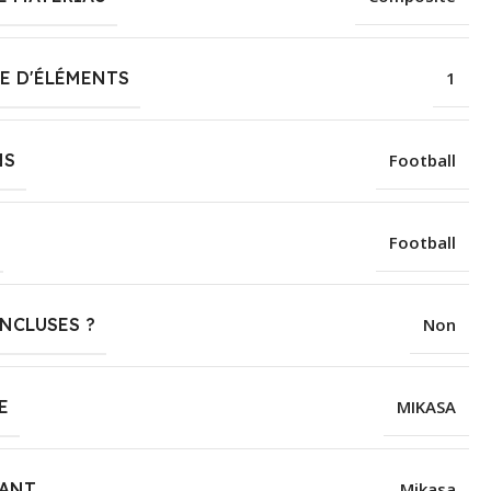
E D'ÉLÉMENTS
‎1
NS
‎Football
Football
INCLUSES ?
‎Non
E
MIKASA
CANT
‎Mikasa