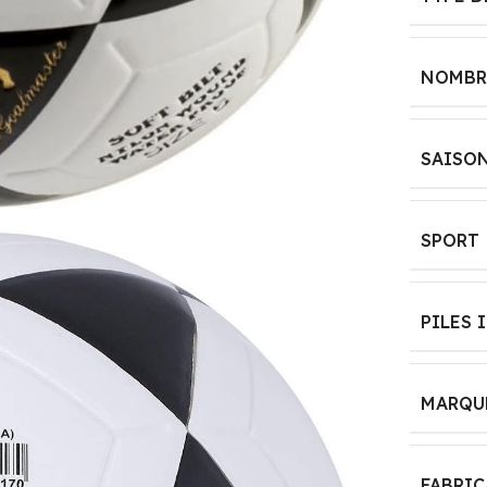
DISPONIBILITÉ
DES PIÈCES
ASSEMBLY
DÉTACHÉES
NOMBR
REQUIRED
‎Information
‎No
indisponible sur les
SAISO
pièces détachées
BATTERIES
REQUIRED?
ASIN
SPORT
‎No
B0CRT1HT1M
PILES 
BATTERIES
MARQUE
Unpoten
INCLUDED?
MARQU
FORME DE LA
‎No
PETITE VOITURE
MATERIAL
FABRI