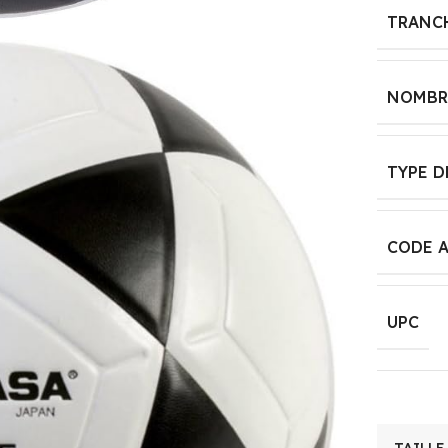
Plastic
TRANCH
DES PILES SONT-
SIZE
One Size
ELLES INCLUSES ?
NOMBRE
Non
TYPE 
DIMENSIONS DE
L'ARTICLE
L X L X H
CODE 
20 x 9,5 x 22,5
centimètres
UPC
COMPOSANTS
INCLUS
Jeu de transport
Forklift