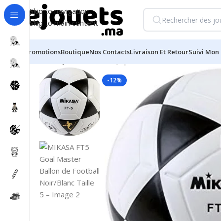
Skip to navigation
Skip to main content
Promotions
Boutique
Nos Contacts
Livraison Et Retour
Suivi Mon 
Accueil
/
Jeux d'extérieur, sport et loisirs
/
MIKASA FT5 Go
-12%