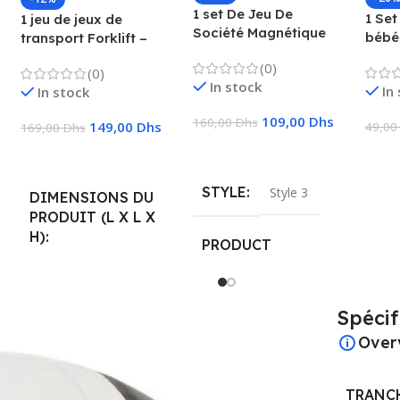
1 set De Jeu De
1 Set
1 jeu de jeux de
Société Magnétique
bébé
transport Forklift –
Qui Favorise
préc
Camion, chariot
(0)
L’imagination Et La
(0)
enfa
élévateur, camion
In stock
Créativité, Convient
In
In stock
logiq
avec fonctions pour
Pour Rassemblement
Puzz
enfants
109,00
Dhs
160,00
Dhs
Familial 28x28x4cm
149,00
Dhs
49,0
169,00
Dhs
Ajouter Au Panier
Ajou
Ajouter Au Panier
STYLE
Style 3
DIMENSIONS DU
PRODUIT (L X L X
H)
PRODUCT
DIMENSIONS
‎20 x 9,5 x 22,5 cm; 580
grammes
28.24 x 28.16 x 4 cm;
Spécif
250 g
Over
ÂGE
RECOMMANDÉ PAR
MANUFACTURER
LE FABRICANT
TRANC
RECOMMENDED