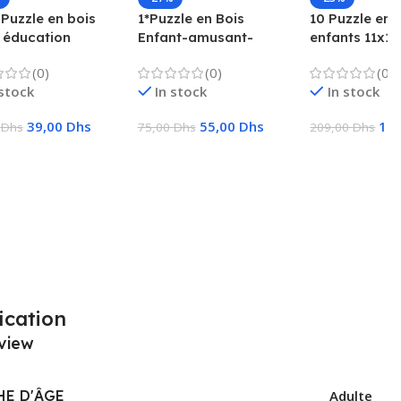
 Puzzle en bois
1*Puzzle en Bois
10 Puzzle en 
 éducation
Enfant-amusant-
enfants 11x11
oce jeu amusant
ludique-bois naturel
jouets éducat
(0)
(0)
(0)
nts pensée
cadeaux pour
 stock
In stock
In stock
ue carré jouet
le
39,00
Dhs
55,00
Dhs
16
0
Dhs
75,00
Dhs
209,00
Dhs
ter Au Panier
Ajouter Au Panier
Ajouter Au Pa
ication
view
HE D'ÂGE
‎Adulte