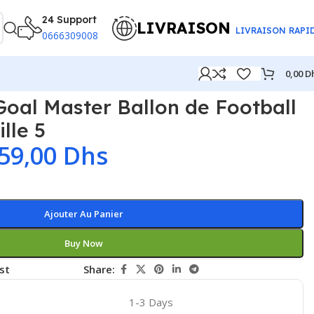
24 Support
LIVRAISON
LIVRAISON RAPI
0666309008
0,00
D
oal Master Ballon de Football
lle 5
59,00
Dhs
Ajouter Au Panier
Buy Now
st
Share:
1-3 Days