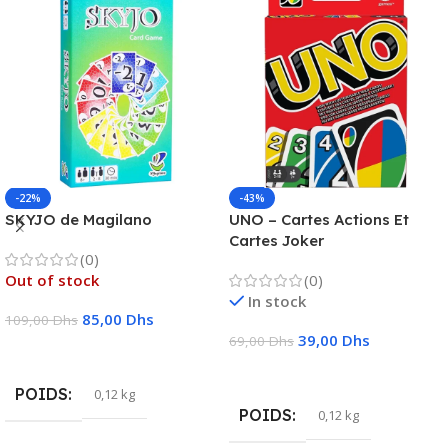
-22%
-43%
SKYJO de Magilano
UNO – Cartes Actions Et
Cartes Joker
(0)
Out of stock
(0)
In stock
85,00
Dhs
109,00
Dhs
39,00
Dhs
69,00
Dhs
Lire La Suite
Ajouter Au Panier
POIDS
0,12 kg
POIDS
0,12 kg