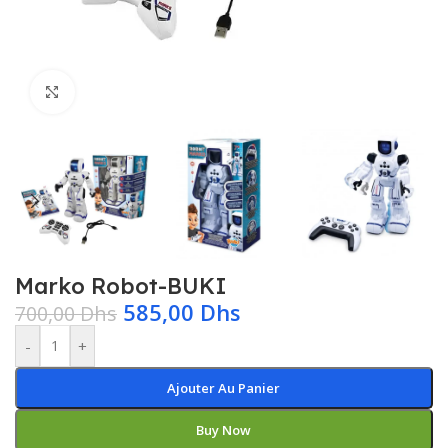
Click to enlarge
Marko Robot-BUKI
585,00
Dhs
700,00
Dhs
-
+
Ajouter Au Panier
Buy Now