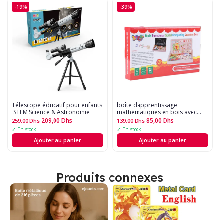
-19%
-39%
Télescope éducatif pour enfants
boîte dapprentissage
 STEM Science & Astronomie
mathématiques en bois avec
tableau noir
209,00
Dhs
85,00
Dhs
259,00
Dhs
139,00
Dhs
✓ En stock
✓ En stock
Ajouter au panier
Ajouter au panier
Produits connexes