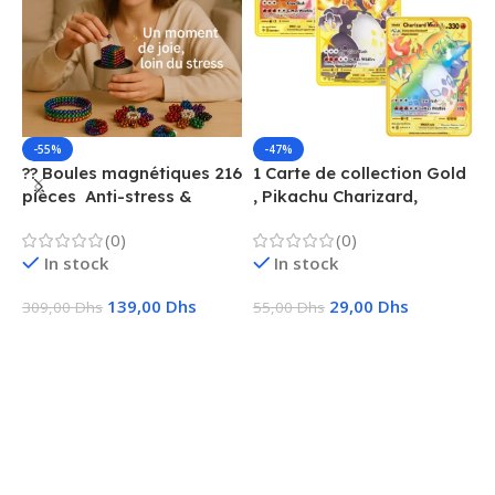
-55%
-47%
?? Boules magnétiques 216
1 Carte de collection Gold
1
pièces  Anti-stress &
, Pikachu Charizard,
F
Créatif
Vmax, GX, EX, Métal
é
(0)
(0)
f
In stock
In stock
139,00
Dhs
29,00
Dhs
309,00
Dhs
55,00
Dhs
1
Ajouter Au Panier
Choix Des Options