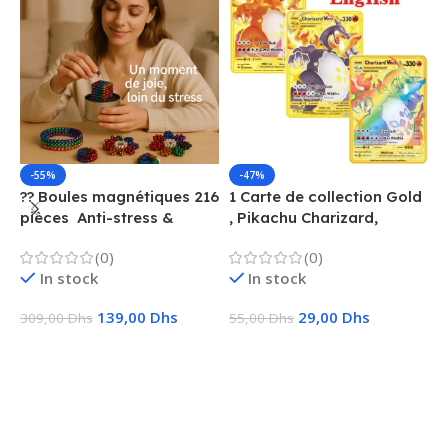
-55%
-47%
?? Boules magnétiques 216
1 Carte de collection Gold
1
pièces  Anti-stress &
, Pikachu Charizard,
F
Créatif
Vmax, GX, EX, Métal
é
(0)
(0)
f
In stock
In stock
139,00
Dhs
29,00
Dhs
309,00
Dhs
55,00
Dhs
1
Ajouter Au Panier
Choix Des Options