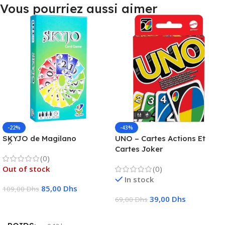
Vous pourriez aussi aimer
-22%
-43%
SKYJO de Magilano
UNO – Cartes Actions Et
Cartes Joker
(0)
Out of stock
(0)
In stock
85,00
Dhs
109,00
Dhs
39,00
Dhs
69,00
Dhs
Lire La Suite
Ajouter Au Panier