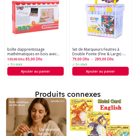
boîte dapprentissage
Set de Marqueurs Feutres à
mathématiques en bois avec
Double Pointe (Fine & Large) -
tableau noir
Idéal Art, Dessin et Calligraphie
85,00
Dhs
79,00
Dhs
–
289,00
Dhs
139,00
Dhs
?????
✓ En stock
✓ En stock
Ajouter au panier
Ajouter au panier
Produits connexes