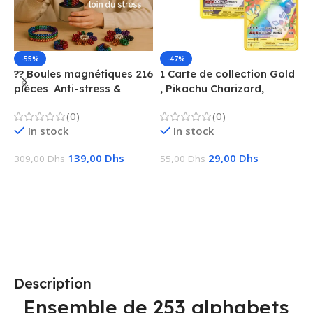
-55%
-47%
?? Boules magnétiques 216
1 Carte de collection Gold
1
pièces  Anti-stress &
, Pikachu Charizard,
F
Créatif
Vmax, GX, EX, Métal
é
(0)
(0)
f
In stock
In stock
139,00
Dhs
29,00
Dhs
309,00
Dhs
55,00
Dhs
1
Ajouter Au Panier
Choix Des Options
Description
Ensemble de 253 alphabets