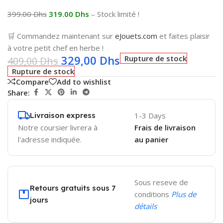
399.00 Dhs
319.00 Dhs
– Stock limité !
🛒 Commandez maintenant sur
eJouets.com
et faites plaisir
à votre petit chef en herbe !
329,00
Dhs
Rupture de stock
409,00
Dhs
Rupture de stock
Compare
Add to wishlist
Share:
Livraison express
1-3 Days
Notre coursier livrera à
Frais de livraison
l'adresse indiquée.
au panier
Sous reseve de
Retours gratuits sous 7
conditions
Plus de
jours
détails