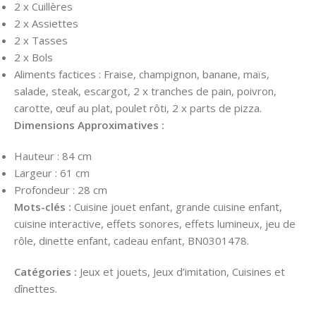
2 x Cuillères
2 x Assiettes
2 x Tasses
2 x Bols
Aliments factices : Fraise, champignon, banane, maïs,
salade, steak, escargot, 2 x tranches de pain, poivron,
carotte, œuf au plat, poulet rôti, 2 x parts de pizza.
Dimensions Approximatives :
Hauteur : 84 cm
Largeur : 61 cm
Profondeur : 28 cm
Mots-clés :
Cuisine jouet enfant, grande cuisine enfant,
cuisine interactive, effets sonores, effets lumineux, jeu de
rôle, dinette enfant, cadeau enfant, BN0301478.
Catégories :
Jeux et jouets, Jeux d’imitation, Cuisines et
dînettes.