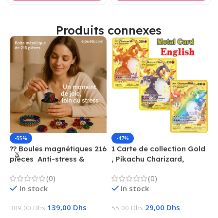
Produits connexes
-55%
-47%
?? Boules magnétiques 216
1 Carte de collection Gold
1
pièces  Anti-stress &
, Pikachu Charizard,
F
Créatif
Vmax, GX, EX, Métal
é
(0)
(0)
f
In stock
In stock
139,00
Dhs
29,00
Dhs
309,00
Dhs
55,00
Dhs
1