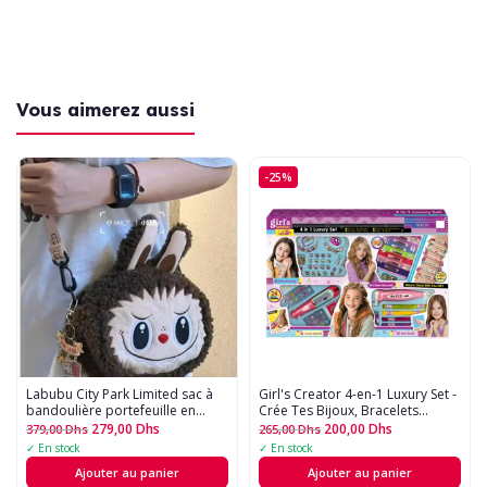
Vous aimerez aussi
-25%
Labubu City Park Limited sac à
Girl's Creator 4-en-1 Luxury Set -
bandoulière portefeuille en
Crée Tes Bijoux, Bracelets
peluche sac mobile dames carte
Charm's et Décorations
279,00
Dhs
200,00
Dhs
379,00
Dhs
265,00
Dhs
amour dessin animé sac à
Capillaires ! ?
✓ En stock
✓ En stock
bandoulière sac à main fille
Ajouter au panier
Ajouter au panier
cadeau