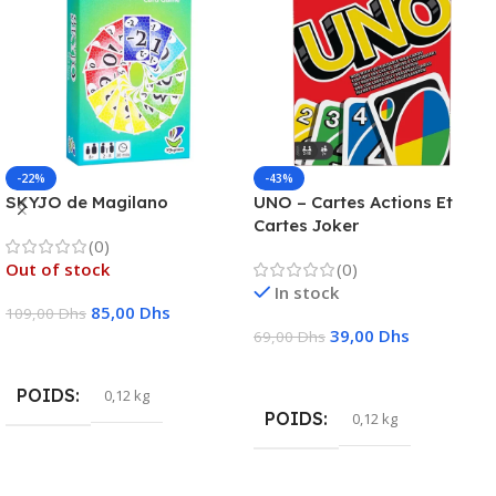
-22%
-43%
SKYJO de Magilano
UNO – Cartes Actions Et
Cartes Joker
(0)
Out of stock
(0)
In stock
85,00
Dhs
109,00
Dhs
39,00
Dhs
69,00
Dhs
Lire La Suite
Ajouter Au Panier
POIDS
0,12 kg
POIDS
0,12 kg