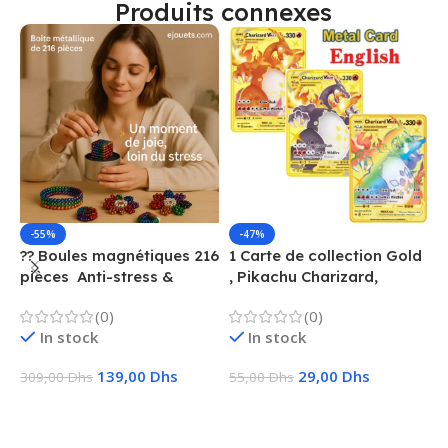
Produits connexes
-55%
-47%
?? Boules magnétiques 216
1 Carte de collection Gold
1
pièces  Anti-stress &
, Pikachu Charizard,
F
Créatif
Vmax, GX, EX, Métal
é
(0)
(0)
f
In stock
In stock
139,00
Dhs
29,00
Dhs
309,00
Dhs
55,00
Dhs
1
Ajouter Au Panier
Choix Des Options