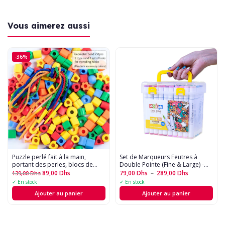
Vous aimerez aussi
-36%
Puzzle perlé fait à la main,
Set de Marqueurs Feutres à
portant des perles, blocs de
Double Pointe (Fine & Large) -
construction, éducation
Idéal Art, Dessin et Calligraphie
89,00
Dhs
79,00
Dhs
–
289,00
Dhs
139,00
Dhs
précoce, forme géométrique,
?????
✓ En stock
✓ En stock
jouet de bracelet - 50pcs
Ajouter au panier
Ajouter au panier