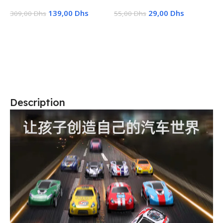
139,00
Dhs
29,00
Dhs
309,00
Dhs
55,00
Dhs
1
Ajouter Au Panier
Choix Des Options
Description