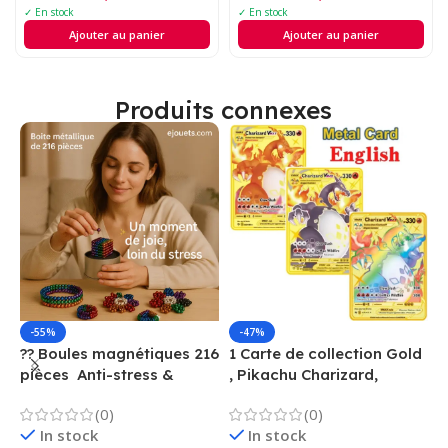
son et lumière
✓ En stock
✓ En stock
Ajouter au panier
Ajouter au panier
Produits connexes
-55%
-47%
?? Boules magnétiques 216
1 Carte de collection Gold
1
pièces  Anti-stress &
, Pikachu Charizard,
F
Créatif
Vmax, GX, EX, Métal
é
(0)
(0)
f
In stock
In stock