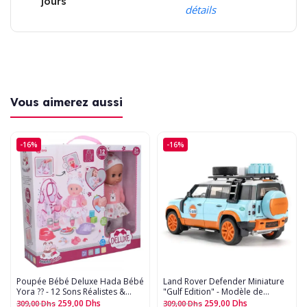
jours
détails
Vous aimerez aussi
-16%
-16%
Poupée Bébé Deluxe Hada Bébé
Land Rover Defender Miniature
Yora ?? - 12 Sons Réalistes &
"Gulf Edition" - Modèle de
Accessoires - Jeu d'Imitation
Collection - Portes Ouvrantes,
259,00
Dhs
259,00
Dhs
309,00
Dhs
309,00
Dhs