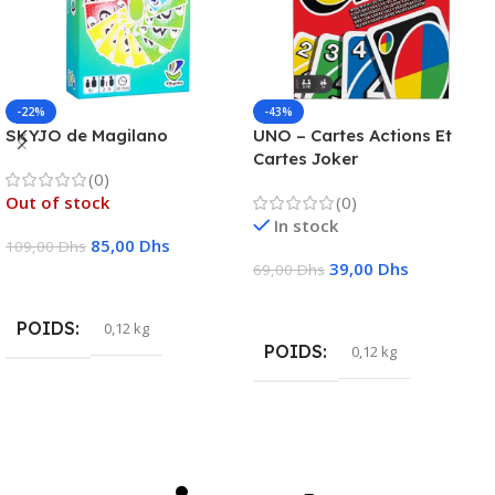
-22%
-43%
SKYJO de Magilano
UNO – Cartes Actions Et
Cartes Joker
(0)
Out of stock
(0)
In stock
85,00
Dhs
109,00
Dhs
39,00
Dhs
69,00
Dhs
Lire La Suite
Ajouter Au Panier
POIDS
0,12 kg
POIDS
0,12 kg