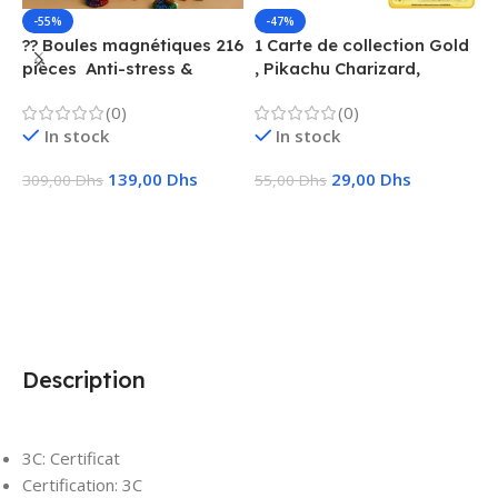
-55%
-47%
?? Boules magnétiques 216
1 Carte de collection Gold
1
pièces  Anti-stress &
, Pikachu Charizard,
F
Créatif
Vmax, GX, EX, Métal
é
(0)
(0)
f
In stock
In stock
139,00
Dhs
29,00
Dhs
309,00
Dhs
55,00
Dhs
1
Ajouter Au Panier
Choix Des Options
Description
3C:
Certificat
Certification:
3C