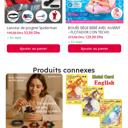
Lanceur de poignet Spiderman
BOUÉE SIÈGE BÉBÉ AVEC AUVENT
– FLOTADOR CON TECHO
53,00
Dhs
199,00
Dhs
129,00
Dhs
219,00
Dhs
✓ En stock
✓ En stock
Ajouter au panier
Ajouter au panier
Produits connexes