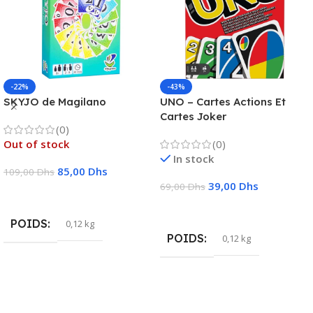
-22%
-43%
SKYJO de Magilano
UNO – Cartes Actions Et
Cartes Joker
(0)
Out of stock
(0)
In stock
85,00
Dhs
109,00
Dhs
39,00
Dhs
69,00
Dhs
Lire La Suite
Ajouter Au Panier
POIDS
0,12 kg
POIDS
0,12 kg