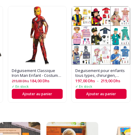
Déguisement Classique
Deguisement pour enfants
Iron Man Enfant - Costume
tous types, chirurgien,
Combinaison Rouge et
médecin, pompiers, docteur
184,00
Dhs
197,00
Dhs
–
219,00
Dhs
219,00
Dhs
Jaune et Masque - Pour
etc. 3 à 9 ans
✓ En stock
✓ En stock
Halloween, Carnaval
Ajouter au panier
Ajouter au panier