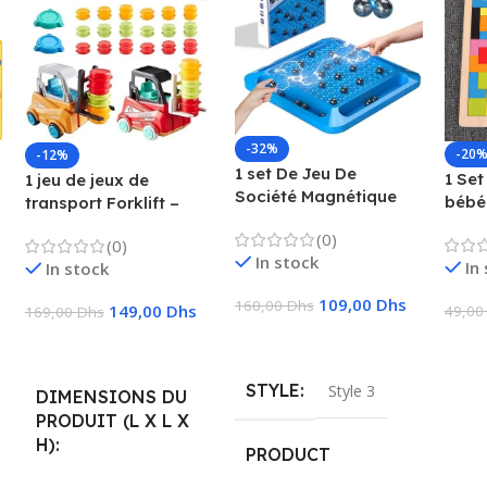
-32%
-20
-12%
1 set De Jeu De
1 Set
1 jeu de jeux de
Société Magnétique
bébé
transport Forklift –
Qui Favorise
préc
Camion, chariot
(0)
L’imagination Et La
(0)
enfa
élévateur, camion
In stock
Créativité, Convient
In
In stock
logiq
avec fonctions pour
Pour Rassemblement
Puzz
enfants
109,00
Dhs
160,00
Dhs
Familial 28x28x4cm
149,00
Dhs
49,0
169,00
Dhs
Ajouter Au Panier
Ajou
Ajouter Au Panier
STYLE
Style 3
DIMENSIONS DU
PRODUIT (L X L X
H)
PRODUCT
DIMENSIONS