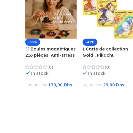
-55%
-47%
?? Boules magnétiques
1 Carte de collection
216 pièces  Anti-stress
Gold , Pikachu
& Créatif
Charizard, Vmax, GX,
(0)
(0)
EX, Métal
In stock
In stock
139,00
Dhs
29,00
Dhs
309,00
Dhs
55,00
Dhs
Ajouter Au Panier
Choix Des Options