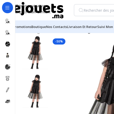
Skip to navigation
Skip to main content
Promotions
Boutique
Nos Contacts
Livraison Et Retour
Suivi Mon 
Accueil
/
Déguisements et costumes
/
Déguisement W
-50%