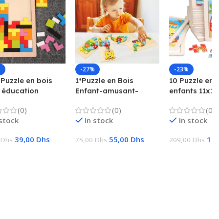
%
-27%
-23%
 Puzzle en bois
1*Puzzle en Bois
10 Puzzle en 
 éducation
Enfant-amusant-
enfants 11x11
oce jeu amusant
ludique-bois naturel
jouets éducat
(0)
(0)
(0)
nts pensée
cadeaux pour
 stock
In stock
In stock
ue carré jouet
le
39,00
Dhs
55,00
Dhs
16
0
Dhs
75,00
Dhs
209,00
Dhs
ter Au Panier
Ajouter Au Panier
Ajouter Au Pa