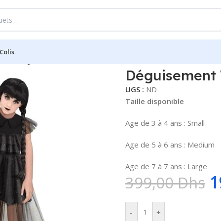
Colis
ednesday Addams
Déguisement
UGS :
ND
Taille disponible
Age de 3 à 4 ans : Small
Age de 5 à 6 ans : Medium
Age de 7 à 7 ans : Large
1
399,00
Dhs
-
+