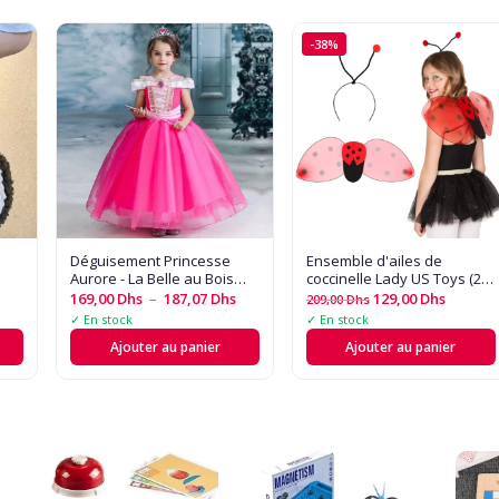
-38%
Déguisement Princesse
Ensemble d'ailes de
Aurore - La Belle au Bois
coccinelle Lady US Toys (2
sac
Dormant
pièces)
169,00
Dhs
–
187,07
Dhs
129,00
Dhs
209,00
Dhs
our
✓ En stock
✓ En stock
Ajouter au panier
Ajouter au panier
ille