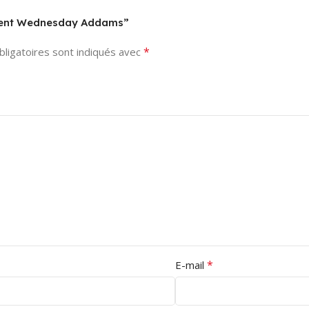
BATTERIES
MARQUE
Unpoten
INCLUDED?
sement Wednesday Addams”
*
ligatoires sont indiqués avec
FORME DE LA
‎No
PETITE VOITURE
MATERIAL
Voiture
TYPE(S)
MATÉRIAU
‎Plastic
Plastique
COLOR
multi
TRANCHE D'ÂGE
ASIN
(DESCRIPTION)
*
‎B0CPD6NP87
E-mail
Enfant
BRAND NAME
THÈME
Sport