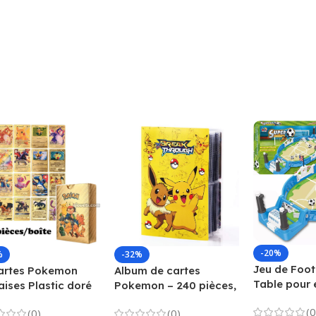
-20%
%
-32%
Jeu de Foot
artes Pokemon
Album de cartes
Table pour 
aises Plastic doré
Pokemon – 240 pièces,
VMAX GX EX Collection
(0
(0)
(0)
(Album aléatoire)