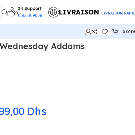
24 Support
LIVRAISON
LIVRAISON RAPI
0666309008
0,00
D
 Wednesday Addams
99,00
Dhs