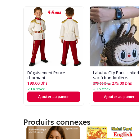
Déguisement Prince
Labubu City Park Limited
charmant
sac à bandoulière
portefeuille en peluche 
199,00
Dhs
279,00
Dhs
379,00
Dhs
mobile dames carte am
✓ En stock
✓ En stock
dessin animé sac à
Ajouter au panier
Ajouter au panier
bandoulière sac à main f
cadeau
Produits connexes