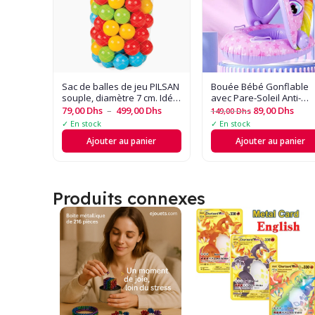
Sac de balles de jeu PILSAN
Bouée Bébé Gonflable
souple, diamètre 7 cm. Idéal
avec Pare-Soleil Anti-
pour piscines à balles,
Renversement ?? - Desi
79,00
Dhs
–
499,00
Dhs
89,00
Dhs
149,00
Dhs
aires de jeu et activités
Cartoon Amusant et
✓ En stock
✓ En stock
sensorielles
Sécurisé ??
Ajouter au panier
Ajouter au panier
Produits connexes