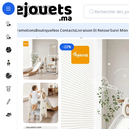
Skip to navigation
Skip to main content
Promotions
Boutique
Nos Contacts
Livraison Et Retour
Suivi Mon 
Accueil
/
Jouets d'éveil et 1er âge
/
Centre d’Activités 
-23%