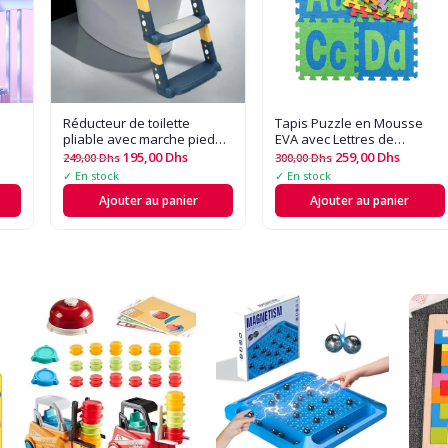
Réducteur de toilette
Tapis Puzzle en Mousse
pliable avec marche pieds
EVA avec Lettres de
gn
différents couleurs
l'Alphabet et Chiffres
195,00
Dhs
259,00
Dhs
249,00
Dhs
300,00
Dhs
originale
✓ En stock
✓ En stock
Ajouter au panier
Ajouter au panier