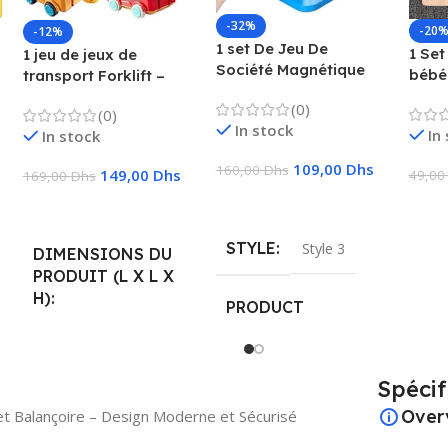
-32%
-20
-12%
1 set De Jeu De
1 Set
1 jeu de jeux de
Société Magnétique
bébé
transport Forklift –
Qui Favorise
préc
Camion, chariot
(0)
L’imagination Et La
(0)
enfa
élévateur, camion
In stock
Créativité, Convient
In
In stock
logiq
avec fonctions pour
Pour Rassemblement
Puzz
enfants
109,00
Dhs
160,00
Dhs
Familial 28x28x4cm
149,00
Dhs
49,0
169,00
Dhs
Ajouter Au Panier
Ajou
Ajouter Au Panier
STYLE
Style 3
DIMENSIONS DU
PRODUIT (L X L X
H)
PRODUCT
DIMENSIONS
‎20 x 9,5 x 22,5 cm; 580
grammes
28.24 x 28.16 x 4 cm;
Spécif
250 g
Over
et Balançoire – Design Moderne et Sécurisé
ÂGE