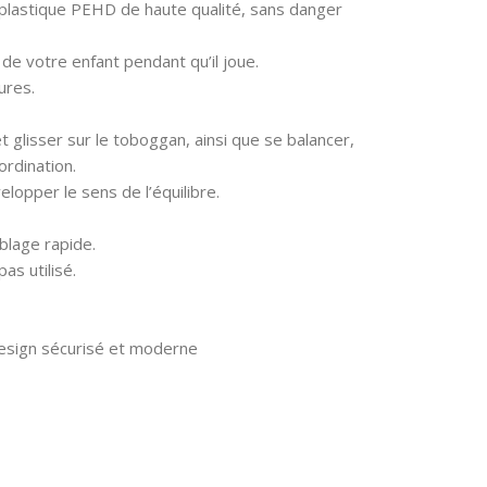
plastique PEHD de haute qualité, sans danger
‎1-4
DISPONIBILITÉ
 de votre enfant pendant qu’il joue.
DES PIÈCES
ures.
ASSEMBLY
DÉTACHÉES
REQUIRED
 glisser sur le toboggan, ainsi que se balancer,
‎Information
rdination.
‎No
indisponible sur les
elopper le sens de l’équilibre.
pièces détachées
BATTERIES
blage rapide.
REQUIRED?
ASIN
as utilisé.
‎No
B0CRT1HT1M
esign sécurisé et moderne
BATTERIES
MARQUE
Unpoten
INCLUDED?
FORME DE LA
‎No
PETITE VOITURE