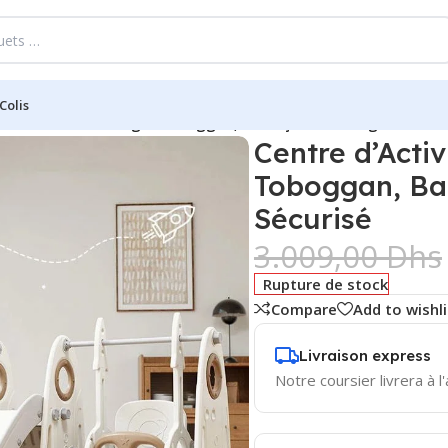
Colis
Bébé 2-en-1 Cooking – Toboggan, Balançoire – Design Modern
Centre d’Acti
Toboggan, Ba
Sécurisé
3.009,00
Dhs
Rupture de stock
Compare
Add to wishli
Livraison express
Notre coursier livrera à l