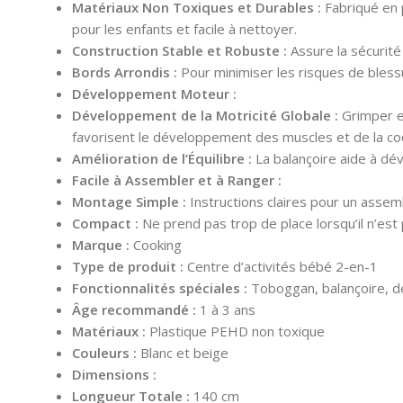
Matériaux Non Toxiques et Durables :
Fabriqué en 
pour les enfants et facile à nettoyer.
Construction Stable et Robuste :
Assure la sécurité
Bords Arrondis :
Pour minimiser les risques de bless
Développement Moteur :
Développement de la Motricité Globale :
Grimper et
favorisent le développement des muscles et de la coo
Amélioration de l’Équilibre :
La balançoire aide à dév
Facile à Assembler et à Ranger :
Montage Simple :
Instructions claires pour un assem
Compact :
Ne prend pas trop de place lorsqu’il n’est p
Marque :
Cooking
Type de produit :
Centre d’activités bébé 2-en-1
Fonctionnalités spéciales :
Toboggan, balançoire, d
Âge recommandé :
1 à 3 ans
Matériaux :
Plastique PEHD non toxique
Couleurs :
Blanc et beige
Dimensions :
Longueur Totale :
140 cm