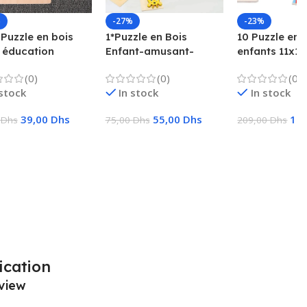
%
-27%
-23%
 Puzzle en bois
1*Puzzle en Bois
10 Puzzle en 
 éducation
Enfant-amusant-
enfants 11x11
oce jeu amusant
ludique-bois naturel
jouets éducat
(0)
(0)
(0)
nts pensée
cadeaux pour
 stock
In stock
In stock
ue carré jouet
le
39,00
Dhs
55,00
Dhs
16
0
Dhs
75,00
Dhs
209,00
Dhs
ter Au Panier
Ajouter Au Panier
Ajouter Au Pa
ication
view