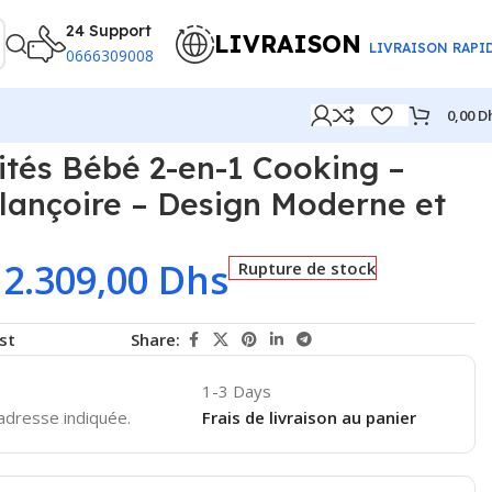
24 Support
LIVRAISON
LIVRAISON RAPI
0666309008
0,00
D
e et Sécurisé
vités Bébé 2-en-1 Cooking –
lançoire – Design Moderne et
2.309,00
Dhs
Rupture de stock
st
Share:
1-3 Days
'adresse indiquée.
Frais de livraison au panier