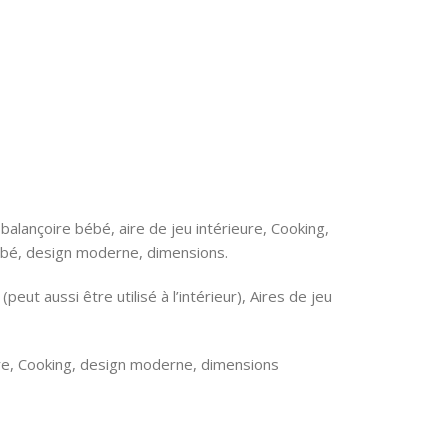
MATERIAL
Voiture
TYPE(S)
MATÉRIAU
‎Plastic
Plastique
COLOR
multi
TRANCHE D'ÂGE
ASIN
(DESCRIPTION)
alançoire bébé, aire de jeu intérieure, Cooking,
bé, design moderne, dimensions.
‎B0CPD6NP87
Enfant
peut aussi être utilisé à l’intérieur), Aires de jeu
BRAND NAME
THÈME
Sport
re, Cooking, design moderne, dimensions
ejouets
CARACTÉRISTIQUE
SPÉCIALE
MATERIAL