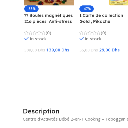
-55%
-47%
?? Boules magnétiques
1 Carte de collection
216 pièces  Anti-stress
Gold , Pikachu
& Créatif
Charizard, Vmax, GX,
(0)
(0)
EX, Métal
In stock
In stock
139,00
Dhs
29,00
Dhs
309,00
Dhs
55,00
Dhs
Ajouter Au Panier
Choix Des Options
Description
Centre d’Activités Bébé 2-en-1 Cooking – Toboggan 