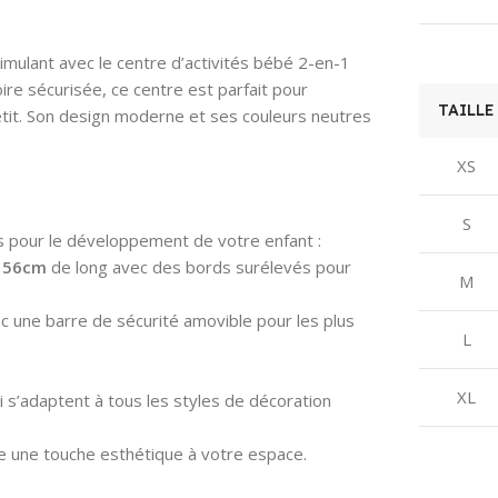
RECOMMANDÉ PAR
MANUFACTURER
LE FABRICANT
RECOMMENDED
AGE
imulant avec le centre d’activités bébé 2-en-1
‎24 mois – 5 ans
re sécurisée, ce centre est parfait pour
TAILLE
petit. Son design moderne et ses couleurs neutres
36 months and up
RÉFÉRENCE
XS
FABRICANT
ITEM MODEL
NUMBER
S
‎WJN1200201
s pour le développement de votre enfant :
‎magnet102
156cm
de long avec des bords surélevés pour
M
PILES INCLUSES ?
une barre de sécurité amovible pour les plus
LANGUAGE:
L
‎Non
‎English
XL
 s’adaptent à tous les styles de décoration
MATIÈRE
PRINCIPALE
NUMBER OF GAME
 une touche esthétique à votre espace.
PLAYERS
‎Plastique