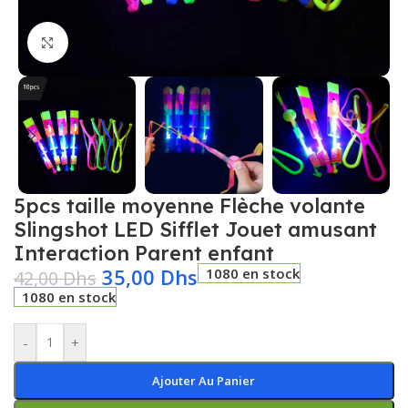
Click to enlarge
5pcs taille moyenne Flèche volante
Slingshot LED Sifflet Jouet amusant
Interaction Parent enfant
35,00
Dhs
1080 en stock
42,00
Dhs
1080 en stock
-
+
Ajouter Au Panier