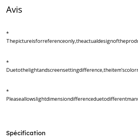
Avis
*
Thepictureisforreferenceonly,theactualdesignoftheprod
*
Duetothelightandscreensettingdifference,theitem’scolor
*
Pleaseallowslightdimensiondifferenceduetodifferentma
Spécification