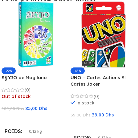
-22%
-43%
SKYJO de Magilano
UNO – Cartes Actions Et
Cartes Joker
(0)
Out of stock
(0)
In stock
85,00
Dhs
109,00
Dhs
39,00
Dhs
69,00
Dhs
Lire La Suite
Ajouter Au Panier
POIDS
0,12 kg
POIDS
0,12 kg