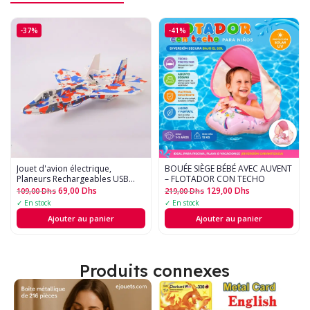
-37%
-41%
Jouet d'avion électrique,
BOUÉE SIÈGE BÉBÉ AVEC AUVENT
Planeurs Rechargeables USB
– FLOTADOR CON TECHO
pour - Avion Planeur en Movol
69,00
Dhs
129,00
Dhs
109,00
Dhs
219,00
Dhs
avec Rotation
✓ En stock
✓ En stock
Ajouter au panier
Ajouter au panier
Produits connexes