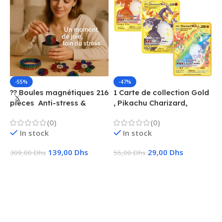
-55%
-47%
?? Boules magnétiques 216
1 Carte de collection Gold
1
pièces  Anti-stress &
, Pikachu Charizard,
F
Créatif
Vmax, GX, EX, Métal
é
(0)
(0)
f
In stock
In stock
139,00
Dhs
29,00
Dhs
309,00
Dhs
55,00
Dhs
1
Ajouter Au Panier
Choix Des Options