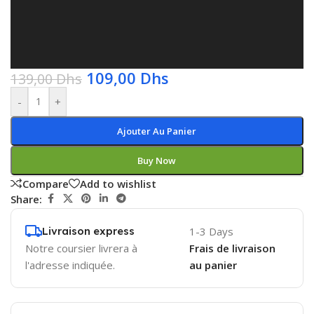
109,00
Dhs
139,00
Dhs
-
+
Ajouter Au Panier
Buy Now
Compare
Add to wishlist
Share:
Livraison express
1-3 Days
Notre coursier livrera à
Frais de livraison
l'adresse indiquée.
au panier