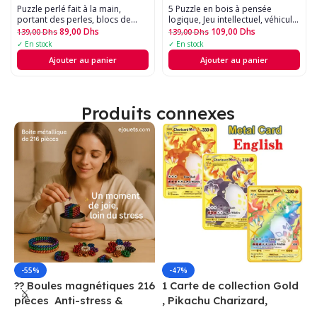
Puzzle perlé fait à la main,
5 Puzzle en bois à pensée
portant des perles, blocs de
logique, Jeu intellectuel, véhicule
construction, éducation
Animal, dessin animé, jouets
89,00
Dhs
109,00
Dhs
139,00
Dhs
139,00
Dhs
précoce, forme géométrique,
éducatifs
✓ En stock
✓ En stock
jouet de bracelet - 50pcs
Ajouter au panier
Ajouter au panier
Produits connexes
-55%
-47%
?? Boules magnétiques 216
1 Carte de collection Gold
1
pièces  Anti-stress &
, Pikachu Charizard,
F
Créatif
Vmax, GX, EX, Métal
é