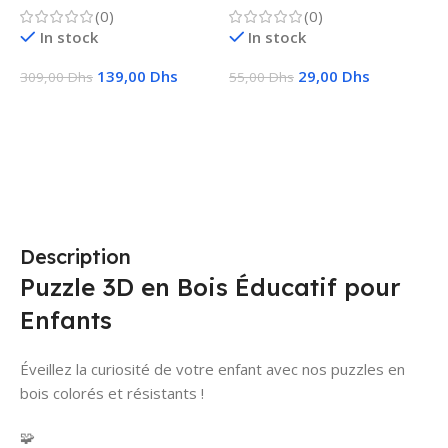
(0)
(0)
f
In stock
In stock
139,00
Dhs
29,00
Dhs
309,00
Dhs
55,00
Dhs
1
Ajouter Au Panier
Choix Des Options
Description
Puzzle 3D en Bois Éducatif pour
Enfants
Éveillez la curiosité de votre enfant avec nos puzzles en
bois colorés et résistants !
🧩