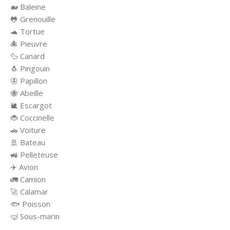
🐋 Baleine
🐸 Grenouille
🐢 Tortue
🐙 Pieuvre
🦆 Canard
🐧 Pingouin
🦋 Papillon
🐝 Abeille
🐌 Escargot
🐞 Coccinelle
🚗 Voiture
🚢 Bateau
🚜 Pelleteuse
✈️ Avion
🚛 Camion
🚀 Calamar
🐟 Poisson
🤿 Sous-marin