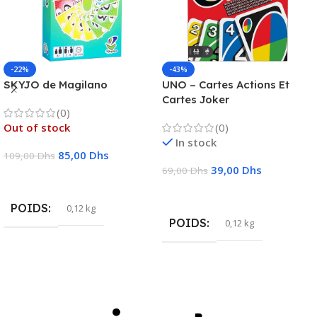
-22%
-43%
SKYJO de Magilano
UNO – Cartes Actions Et
Cartes Joker
(0)
Out of stock
(0)
In stock
85,00
Dhs
109,00
Dhs
39,00
Dhs
69,00
Dhs
Lire La Suite
Ajouter Au Panier
POIDS
0,12 kg
POIDS
0,12 kg