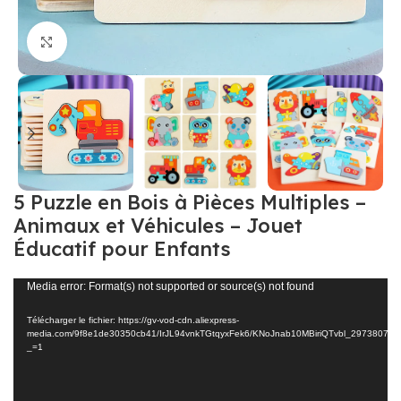
Click to enlarge
5 Puzzle en Bois à Pièces Multiples –
Animaux et Véhicules – Jouet
Éducatif pour Enfants
Lecteur
Media error: Format(s) not supported or source(s) not found
vidéo
Télécharger le fichier: https://gv-vod-cdn.aliexpress-
media.com/9f8e1de30350cb41/IrJL94vnkTGtqyxFek6/KNoJnab10MBiriQTvbl_29738074
_=1