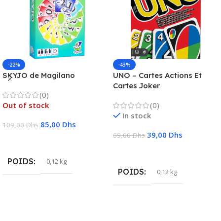
-22%
-43%
SKYJO de Magilano
UNO – Cartes Actions Et
Cartes Joker
(0)
Out of stock
(0)
In stock
85,00
Dhs
109,00
Dhs
39,00
Dhs
69,00
Dhs
Lire La Suite
Ajouter Au Panier
POIDS
0,12 kg
POIDS
0,12 kg