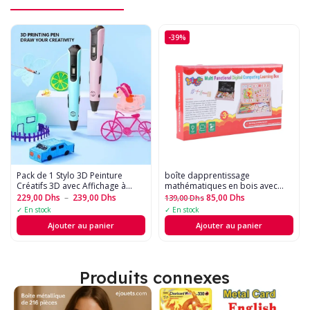
-39%
Pack de 1 Stylo 3D Peinture
boîte dapprentissage
Créatifs 3D avec Affichage à
mathématiques en bois avec
Cristaux Liquides, Alimentés par
tableau noir
229,00
Dhs
–
239,00
Dhs
85,00
Dhs
139,00
Dhs
USB
✓ En stock
✓ En stock
Ajouter au panier
Ajouter au panier
Produits connexes