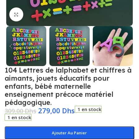
Click to enlarge
104 Lettres de lalphabet et chiffres à
aimants, jouets éducatifs pour
enfants, bébé maternelle
enseignement précoce matériel
pédagogique.
279,00
Dhs
1 en stock
309,00
Dhs
1 en stock
Ajouter Au Panier