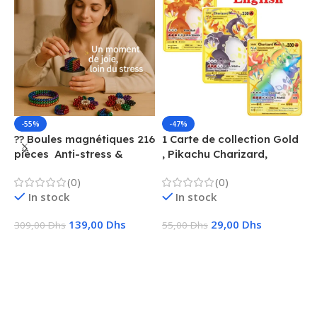
-55%
-47%
?? Boules magnétiques 216
1 Carte de collection Gold
1
pièces  Anti-stress &
, Pikachu Charizard,
F
Créatif
Vmax, GX, EX, Métal
é
(0)
(0)
f
In stock
In stock
139,00
Dhs
29,00
Dhs
309,00
Dhs
55,00
Dhs
1
Ajouter Au Panier
Choix Des Options