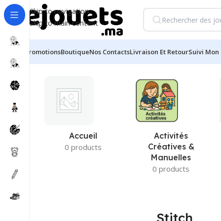
Skip to navigation
Skip to main content
Promotions
Boutique
Nos Contacts
Livraison Et Retour
Suivi Mon 
Accueil
/
Produits identifiés “Stitch”
Accueil
Activités
Créatives &
0 products
Manuelles
0 products
Stitch