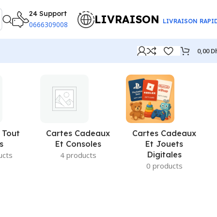
24 Support
LIVRAISON
LIVRAISON RAPI
0666309008
0,00
D
 Tout
Cartes Cadeaux
Cartes Cadeaux
s
Et Consoles
Et Jouets
Digitales
ucts
4 products
0 products