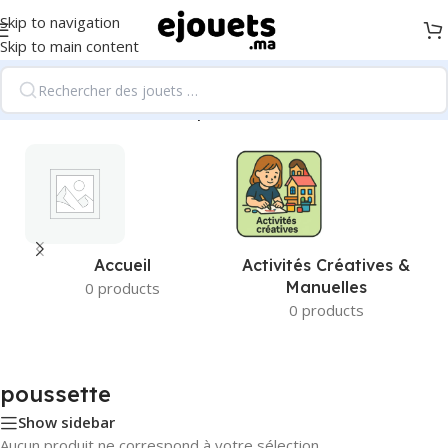
Skip to navigation
Skip to main content
Accueil
/
Produits identifiés “poussette”
Accueil
Activités Créatives &
Manuelles
0 products
0 products
poussette
Show sidebar
Aucun produit ne correspond à votre sélection.