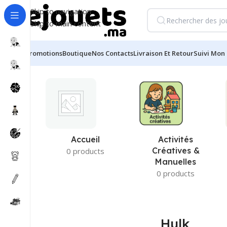
Skip to navigation
Skip to main content
Promotions
Boutique
Nos Contacts
Livraison Et Retour
Suivi Mon 
Accueil
/
Produits identifiés “Hulk”
Accueil
Activités
Créatives &
0 products
Manuelles
0 products
Hulk