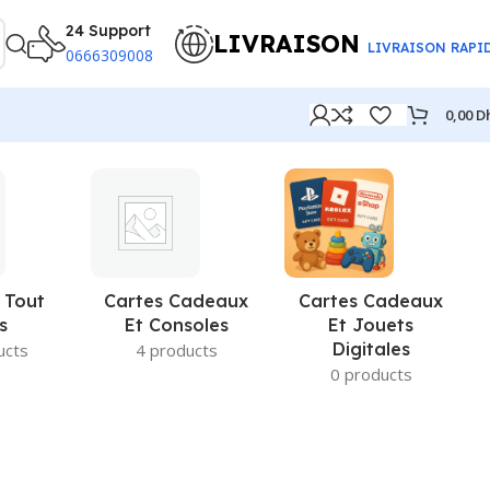
24 Support
LIVRAISON
LIVRAISON RAPI
0666309008
0,00
D
 Tout
Cartes Cadeaux
Cartes Cadeaux
s
Et Consoles
Et Jouets
Digitales
ucts
4 products
0 products